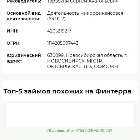
Руководитель:
Тараскин Сергей Анатольевич
Основной вид
Деятельность микрофинансовая
деятельности:
(64.92.7)
ИНН:
4205219217
ОГРН:
1114205007443
Юридический
630099, Новосибирская область, г.
адрес:
НОВОСИБИРСК, МГСТР.
ОКТЯБРЬСКАЯ, Д. 3, ОФИС 903
Топ-5 займов похожих на Финтерра
79 отзывов
Рег.№651203045001237