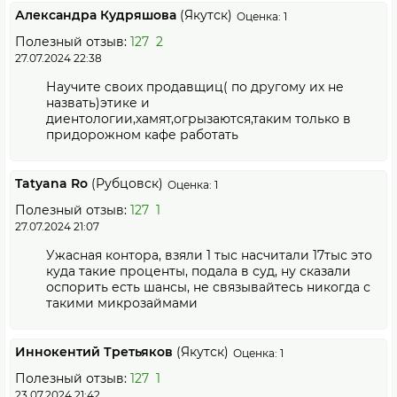
Александра Кудряшова
(Якутск)
Оценка: 1
Полезный отзыв:
127
2
27.07.2024 22:38
Научите своих продавщиц( по другому их не
назвать)этике и
диентологии,хамят,огрызаются,таким только в
придорожном кафе работать
Tatyana Ro
(Рубцовск)
Оценка: 1
Полезный отзыв:
127
1
27.07.2024 21:07
Ужасная контора, взяли 1 тыс насчитали 17тыс это
куда такие проценты, подала в суд, ну сказали
оспорить есть шансы, не связывайтесь никогда с
такими микрозаймами
Иннокентий Третьяков
(Якутск)
Оценка: 1
Полезный отзыв:
127
1
23.07.2024 21:42