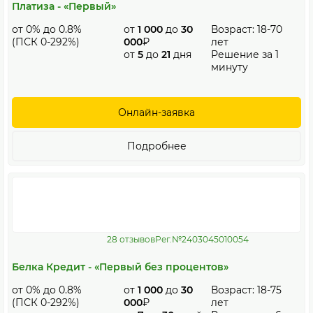
Платиза - «Первый»
от 0% до 0.8%
от
1 000
до
30
Возраст: 18-70
(ПСК 0-292%)
000
₽
лет
от
5
до
21
дня
Решение за 1
минуту
Онлайн-заявка
Подробнее
28 отзывов
Рег.№2403045010054
Белка Кредит - «Первый без процентов»
от 0% до 0.8%
от
1 000
до
30
Возраст: 18-75
(ПСК 0-292%)
000
₽
лет