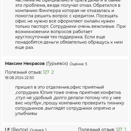
частника не официально и брать деньги в банке
это проблема, везде получал отказ. Обратился в
компанию Финтерра которая не отказалась и
помогла решить вопрос с кредитом. Посещать
офис не нужно все оформляют онлайн нужен
только паспорт. Сотрудники очень вежливые. При
возникновении вопросов работает
круглосуточная тех поддержка. Если еще
понадобятся деньги обязательно обращусь к ним
еще раз.
Максим Некрасов
(Гурьевск)
Оценка: 5
Полезный отзыв:
127
2
18.08.2024 22:50
пришел в это отделение,офис приятный
,сотрудник Юлия тоже очень приятная конфетка
,стул не удобный ,долго делали потому что у нее
вис ноутбук ,прошу компанию проверить тихнику
сотрудников ,выглядят сотрудники опрятно и
улыбчивы
! F
(Якутск)
Полезный отзыв:
127
1
Оценка: 1