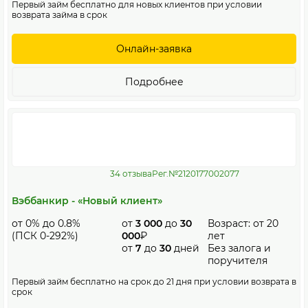
Первый займ бесплатно для новых клиентов при условии
возврата займа в срок
Онлайн-заявка
Подробнее
34 отзыва
Рег.№2120177002077
Вэббанкир - «Новый клиент»
от 0% до 0.8%
от
3 000
до
30
Возраст: от 20
(ПСК 0-292%)
000
₽
лет
от
7
до
30
дней
Без залога и
поручителя
Первый займ бесплатно на срок до 21 дня при условии возврата в
срок