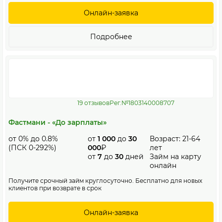
Онлайн-заявка
Подробнее
19 отзывов
Рег.№1803140008707
Фастмани - «До зарплаты»
от 0% до 0.8%
от
1 000
до
30
Возраст: 21-64
(ПСК 0-292%)
000
₽
лет
от
7
до
30
дней
Займ на карту
онлайн
Получите срочный займ круглосуточно. Бесплатно для новых
клиентов при возврате в срок
Онлайн-заявка