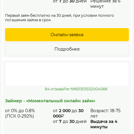
от
7
до
30
дней
Решение за 6
минут
Первый заём бесплатно на 30 дней, при условии полного
погашения займа в срок.
Онлайн-заявка
Подробнее
84 отзыва
Рег.№651303532004088
Займер - «Моментальный онлайн займ»
от 0% до 0.8%
от
2 000
до
30
Возраст: 18-75
(ПСК 0-292%)
000
₽
лет
от
7
до
30
дней
Выдача за 4
минуты