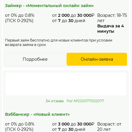
Займер - «Моментальный онлайн займ»
от 0% до 0.8%
от
2 000
до
30 000
₽
Возраст: 18-75
(ПСК 0-292%)
от
7
до
30
дней
лет
Выдача за 4
минуты
Первый займ бесплатно для новых клиентов при условии
возврата займа в срок
Подробнее
Онлайн-заявка
34 отзыва
Рег.№2120177002077
Вэббанкир - «Новый клиент»
от 0% до 0.8%
от
3 000
до
30 000
₽
Возраст: от
(ПСК 0-292%)
от
7
до
30
дней
20 лет