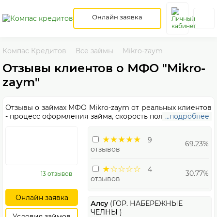
Онлайн заявка
Компас Кредитов
Все займы
Mikro-zaym
Отзывы клиентов о МФО "Mikro-
zaym"
Отзывы о займах МФО Mikro-zaym от реальных клиентов
- процесс оформления займа, скорость получения денег,
...подробнее
условия возврата. Если у Вас есть что написать о Mikro-
zaym, поделитесь мнением, чтобы помочь другим в
★★★★★
9
выборе займа.
69.23%
отзывов
★☆☆☆☆
4
30.77%
13 отзывов
отзывов
Онлайн заявка
Алсу
(ГОР. НАБЕРЕЖНЫЕ
ЧЕЛНЫ )
Условия займов