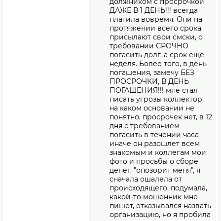
должником с просрочкой
ДАЖЕ В 1 ДЕНЬ!!! всегда
платила вовремя. Они на
протяжении всего срока
присылают свои смски, о
требовании СРОЧНО
погасить долг, а срок ещё
неделя. Более того, в день
погашения, замечу БЕЗ
ПРОСРОЧКИ, В ДЕНЬ
ПОГАШЕНИЯ!!! мне стал
писать угрозы коллектор,
на каком основании не
понятно, просрочек нет, в 12
дня с требованием
погасить в течении часа
иначе он разошлет всем
знакомым и коллегам мои
фото и просьбы о сборе
денег, "опозорит меня", я
сначала ошалела от
происходящего, подумала,
какой-то мошенник мне
пишет, отказывался назвать
организацию, но я пробила