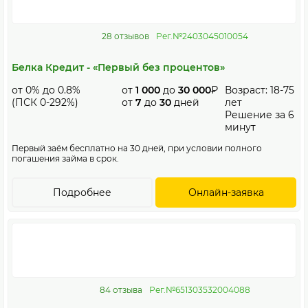
28 отзывов
Рег.№2403045010054
Белка Кредит - «Первый без процентов»
от 0% до 0.8%
от
1 000
до
30 000
₽
Возраст: 18-75
(ПСК 0-292%)
от
7
до
30
дней
лет
Решение за 6
минут
Первый заём бесплатно на 30 дней, при условии полного
погашения займа в срок.
Подробнее
Онлайн-заявка
84 отзыва
Рег.№651303532004088