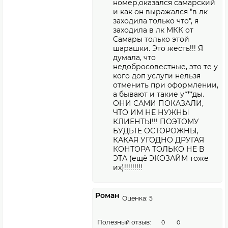
номер,оказался самарский
и как он выражался "в лк
заходила только что", я
заходила в лк МКК от
Самары только этой
шарашки. Это жесть!!! Я
думала, что
недобросовестные, это те у
кого доп услуги нельзя
отменить при оформлении,
а бывают и такие у***ды.
ОНИ САМИ ПОКАЗАЛИ,
ЧТО ИМ НЕ НУЖНЫ
КЛИЕНТЫ!!! ПОЭТОМУ
БУДЬТЕ ОСТОРОЖНЫ,
КАКАЯ УГОДНО ДРУГАЯ
КОНТОРА ТОЛЬКО НЕ В
ЭТА (ещë ЭКОЗАЙМ тоже
их)!!!!!!!!!
Роман
Оценка: 5
Полезный отзыв:
0
0