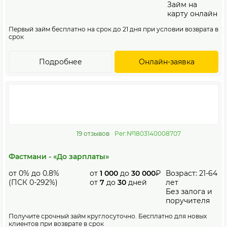
Займ на
карту онлайн
Первый займ бесплатно на срок до 21 дня при условии возврата в
срок
Подробнее
Онлайн-заявка
19 отзывов
Рег.№1803140008707
Фастмани - «До зарплаты»
от 0% до 0.8%
от
1 000
до
30 000
₽
Возраст: 21-64
(ПСК 0-292%)
от
7
до
30
дней
лет
Без залога и
поручителя
Получите срочный займ круглосуточно. Бесплатно для новых
клиентов при возврате в срок