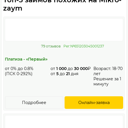
zaym
79 отзывов
Рег.№651203045001237
Платиза - «Первый»
от 0% до 0.8%
от
1 000
до
30 000
₽
Возраст: 18-70
(ПСК 0-292%)
от
5
до
21
дня
лет
Решение за 1
минуту
Подробнее
Онлайн-заявка