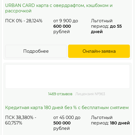
URBAN CARD карта с овердрафтом, кэшбэком и
рассрочкой
ПСК 0% - 28,124%
от
9 900
до
Льготный
600 000
период:
до 55
рублей
дней
Подробнее
Онлайн-заявка
1469 отзывов
Лицензия №963
Кредитная карта 180 дней без % с бесплатным снятием
ПСК 38,380% -
от
45 000
до
Льготный
60,757%
500 000
период:
180 дней
рублей