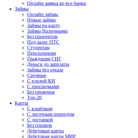
Онлайн заявка во все банки
Займы
Онлайн займы
Новые займы
Займы на карту
Займы Наличными
Без процентов
Под залог ПТС
Студентам
Пенсионерам
Гражданам СНГ
Деньги до зарплаты
Займы без отказа
Срочные
С плохой КИ
С просрочками
Без проверок
Топ-20
Карты
С кэшбэком
С льготным периодом
С доставкой
Без справок
Дебетовые карты
Дебетовые карты МИР