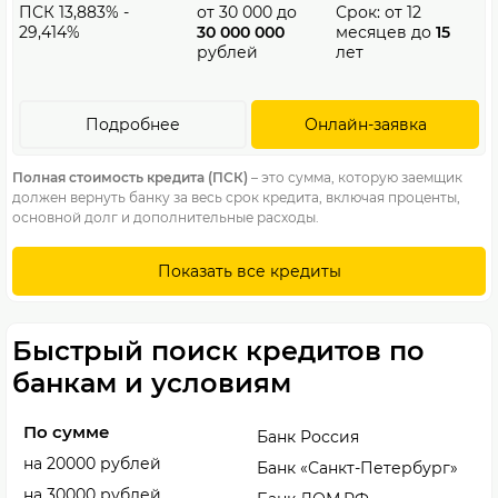
ПСК 13,883% -
от
30 000
до
Срок: от
12
29,414%
30 000 000
месяцев до
15
рублей
лет
Подробнее
Онлайн-заявка
Полная стоимость кредита (ПСК)
– это сумма, которую заемщик
должен вернуть банку за весь срок кредита, включая проценты,
основной долг и дополнительные расходы.
Показать все кредиты
Быстрый поиск кредитов по
банкам и условиям
По сумме
Банк Россия
на 20000 рублей
Банк «Санкт-Петербург»
на 30000 рублей