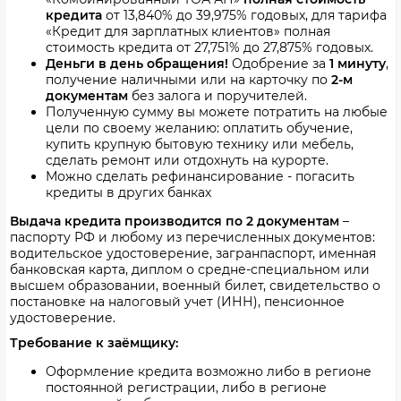
кредита
от
13,840% до 39,975
% годовых, для тарифа
«Кредит для зарплатных клиентов» полная
стоимость кредита от
27,751% до 27,875
% годовых.
Деньги в день обращения!
Одобрение за
1 минуту
,
получение наличными или на карточку по
2-м
документам
без залога и поручителей.
Полученную сумму вы можете потратить на любые
цели по своему желанию: оплатить обучение,
купить крупную бытовую технику или мебель,
сделать ремонт или отдохнуть на курорте.
Можно сделать рефинансирование - погасить
кредиты в других банках
Выдача кредита производится по 2 документам
–
паспорту РФ и любому из перечисленных документов:
водительское удостоверение, загранпаспорт, именная
банковская карта, диплом о средне-специальном или
высшем образовании, военный билет, свидетельство о
постановке на налоговый учет (ИНН), пенсионное
удостоверение.
Требование к заёмщику:
Оформление кредита возможно либо в регионе
постоянной регистрации, либо в регионе