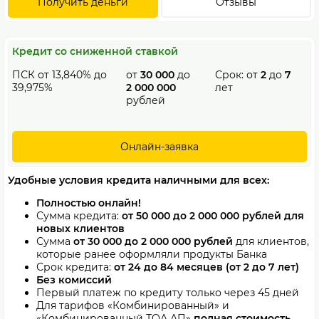
Получить деньги
Отзывы
Кредит со сниженной ставкой
ПСК от 13,840% до
от
30 000
до
Срок: от
2
до
7
39,975%
2 000 000
лет
рублей
Онлайн-заявка
Удобные условия кредита наличными для всех:
Полностью онлайн!
Сумма кредита:
от 50 000 до 2 000 000 рублей для
новых клиентов
Сумма
от 30 000 до 2 000 000 рублей
для клиентов,
которые ранее оформляли продукты Банка
Срок кредита:
от 24 до 84 месяцев (от 2 до 7 лет)
Без комиссий
Первый платеж по кредиту только через 45 дней
Для тарифов «Комбинированный» и
«Комбинированный ТОА АП»
полная стоимость