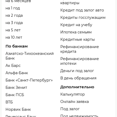
на 6 месяцев
квартиры
на 1 год
Кредит под залог авто
на 2 года
Кредиты госслужащим
на 3 года
Кредит на учебу
на 5 лет
Ипотека семьям
на 10 лет
Кредитные карты
По банкам
Рефинансирование
кредита
Азиатско-Тихоокеанский
Банк
Рефинансирование
ипотеки
Ак Барс
Деньги под залог
Альфа-Банк
В день обращения
Банк «Санкт-Петербург»
Дополнительно
Банк Зенит
Калькулятор
Банк ПСБ
Онлайн заявка
ВТБ
Под залог
Норвик Банк
Под недвижимость
Ренессанс Банк