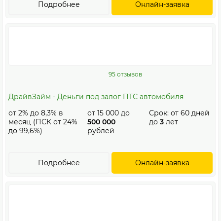
Подробнее
Онлайн-заявка
95 отзывов
ДрайвЗайм - Деньги под залог ПТС автомобиля
от 2% до 8,3% в
от
15 000
до
Срок: от
60
дней
месяц (ПСК от 24%
500 000
до
3
лет
до 99,6%)
рублей
Подробнее
Онлайн-заявка