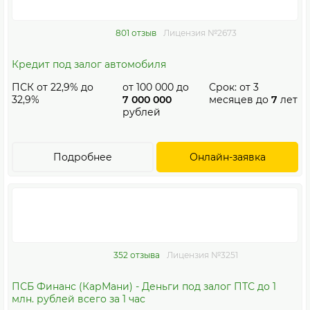
801 отзыв
Лицензия №2673
Кредит под залог автомобиля
ПСК от 22,9% до
от
100 000
до
Срок: от
3
32,9%
7 000 000
месяцев до
7
лет
рублей
Подробнее
Онлайн-заявка
352 отзыва
Лицензия №3251
ПСБ Финанс (КарМани) - Деньги под залог ПТС до 1
млн. рублей всего за 1 час