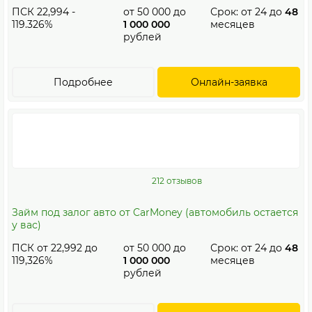
ПСК 22,994 -
от
50 000
до
Срок: от
24
до
48
119.326%
1 000 000
месяцев
рублей
Подробнее
Онлайн-заявка
212 отзывов
Займ под залог авто от CarMoney (автомобиль остается
у вас)
ПСК от 22,992 до
от
50 000
до
Срок: от
24
до
48
119,326%
1 000 000
месяцев
рублей