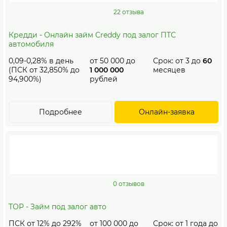
22 отзыва
Кредди - Онлайн займ Creddy под залог ПТС
автомобиля
0,09-0,28% в день
от
50 000
до
Срок: от
3
до
60
(ПСК от 32,850% до
1 000 000
месяцев
94,900%)
рублей
Подробнее
Онлайн-заявка
0 отзывов
ТОР - Займ под залог авто
ПСК от 12% до 292%
от
100 000
до
Срок: от
1
года до