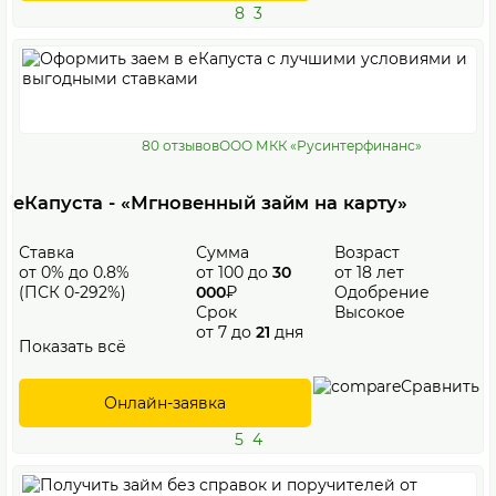
8
3
80 отзывов
ООО МКК «Русинтерфинанс»
еКапуста - «Мгновенный займ на карту»
Ставка
Сумма
Возраст
от 0% до 0.8%
от 100 до
30
от 18 лет
(ПСК 0-292%)
000
₽
Одобрение
Срок
Высокое
от 7 до
21
дня
Показать всё
Сравнить
Онлайн-заявка
5
4