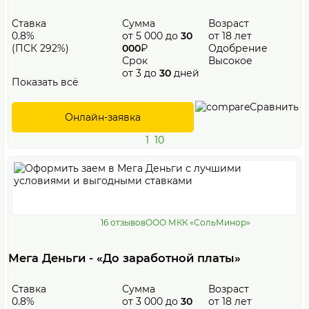
Ставка
Сумма
Возраст
0.8%
от 5 000 до
30
от 18 лет
(ПСК 292%)
000
₽
Одобрение
Срок
Высокое
от 3 до
30
дней
Показать всё
Сравнить
Онлайн-заявка
1
10
16 отзывов
ООО МКК «СольМинор»
Мега Деньги - «До заработной платы»
Ставка
Сумма
Возраст
0.8%
от 3 000 до
30
от 18 лет