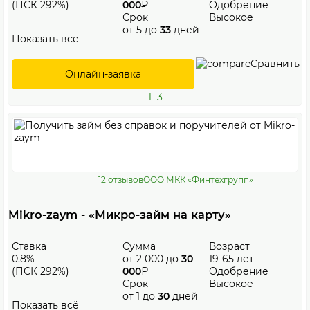
(ПСК 292%)
000
₽
Одобрение
Срок
Высокое
от 5 до
33
дней
Показать всё
Сравнить
Онлайн-заявка
1
3
12 отзывов
ООО МКК «Финтехгрупп»
Mikro-zaym - «Микро-займ на карту»
Ставка
Сумма
Возраст
0.8%
от 2 000 до
30
19-65 лет
(ПСК 292%)
000
₽
Одобрение
Срок
Высокое
от 1 до
30
дней
Показать всё