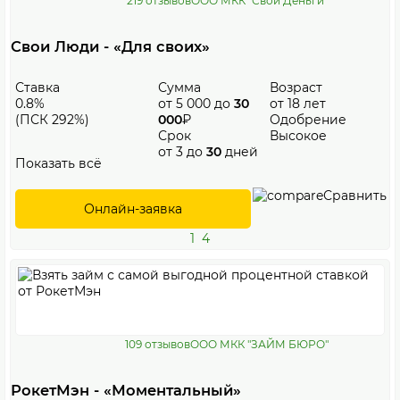
219 отзывов
ООО МКК "Свои Деньги"
Свои Люди - «Для своих»
Ставка
Сумма
Возраст
0.8%
от 5 000 до
30
от 18 лет
(ПСК 292%)
000
₽
Одобрение
Срок
Высокое
от 3 до
30
дней
Показать всё
Сравнить
Онлайн-заявка
1
4
109 отзывов
ООО МКК "ЗАЙМ БЮРО"
РокетМэн - «Моментальный»