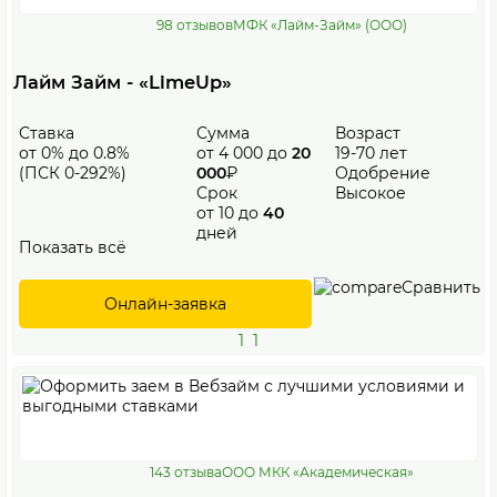
98 отзывов
МФК «Лайм-Займ» (ООО)
Лайм Займ - «LimeUp»
Ставка
Сумма
Возраст
от 0% до 0.8%
от 4 000 до
20
19-70 лет
(ПСК 0-292%)
000
₽
Одобрение
Срок
Высокое
от 10 до
40
дней
Показать всё
Сравнить
Онлайн-заявка
1
1
143 отзыва
ООО МКК «Академическая»