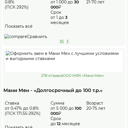
0.8%
от 1 000 до
30
21-70 лет
(ПСК 292%)
000
₽
Срок
от 1 до
3
месяцев
Показать всё
Сравнить
35
3
278 отзывов
ООО МФК «Мани Мен»
Мани Мен - «Долгосрочный до 100 т.р.»
Ставка
Сумма
Возраст
от 0.47% до 0.8%
от 5 000 до
100
20-75 лет
(ПСК 171.55-292%)
000
₽
Срок
до
12
месяцев
Показать всё