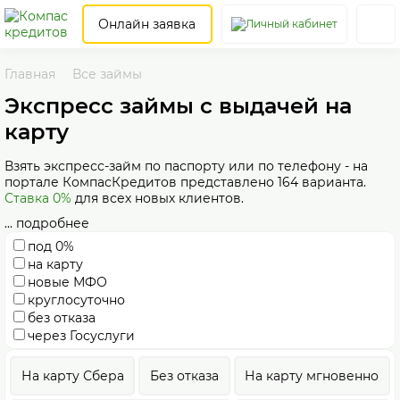
Онлайн заявка
Главная
Все займы
Экспресс займы с выдачей на
карту
Взять экспресс-займ по паспорту или по телефону - на
портале КомпасКредитов представлено 164 варианта.
Ставка 0%
для всех новых клиентов.
... подробнее
под 0%
на карту
новые МФО
круглосуточно
без отказа
через Госуслуги
На карту Сбера
Без отказа
На карту мгновенно