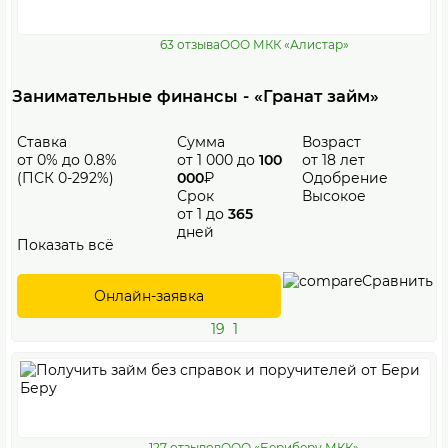
63 отзыва
ООО МКК «Алистар»
Занимательные финансы - «Гранат займ»
Ставка
Сумма
Возраст
от 0% до 0.8%
от 1 000 до
100
от 18 лет
(ПСК 0-292%)
000
₽
Одобрение
Срок
Высокое
от 1 до
365
дней
Показать всё
Сравнить
Онлайн-заявка
19
1
127 отзывов
ООО «Бериберу МКК»