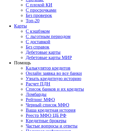
С плохой КИ
С просрочками
Без проверок
Топ-20
Карты
С кэшбэком
С льготным периодом
С доставкой
Без справок
Дебетовые карты
Дебетовые карты МИР
Помощь
Калькулятор кредитов
Онлайн заявка во все банки
Узнать кредитную историю
Расчет ПДН
Список банков и их кредиты
Ломбарды
Рейтинг МФО
Черный список МФО
Ваша кредитная история
Реестр МФО ЦБ РФ
Кредитные брокеры
Частые вопросы и ответы