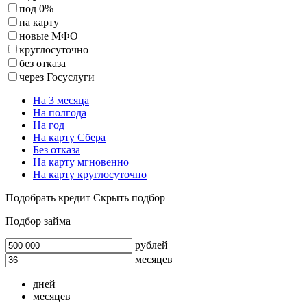
под 0%
на карту
новые МФО
круглосуточно
без отказа
через Госуслуги
На 3 месяца
На полгода
На год
На карту Сбера
Без отказа
На карту мгновенно
На карту круглосуточно
Подобрать кредит
Скрыть подбор
Подбор займа
рублей
месяцев
дней
месяцев