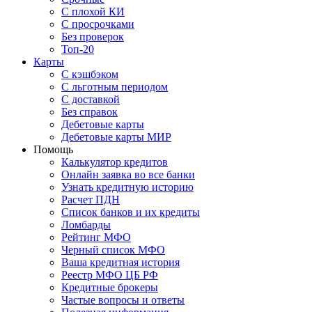
С плохой КИ
С просрочками
Без проверок
Топ-20
Карты
С кэшбэком
С льготным периодом
С доставкой
Без справок
Дебетовые карты
Дебетовые карты МИР
Помощь
Калькулятор кредитов
Онлайн заявка во все банки
Узнать кредитную историю
Расчет ПДН
Список банков и их кредиты
Ломбарды
Рейтинг МФО
Черный список МФО
Ваша кредитная история
Реестр МФО ЦБ РФ
Кредитные брокеры
Частые вопросы и ответы