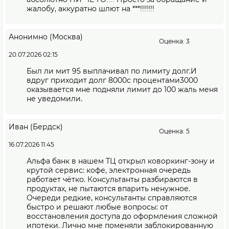
жалобу, аккуратно шлют на ***!!!!!!!
Анонимно (Москва)
Оценка: 3
20.07.2026 02:15
Был ли мит 95 выплачивал по лимиту долг.И
вдруг приходит долг 8000с процентами3000
оказывается мне подняли лимит до 100 жаль меня
не уведомили.
Иван (Бердск)
Оценка: 5
16.07.2026 11:45
Альфа банк в нашем ТЦ открыл коворкинг-зону и
крутой сервис: кофе, электронная очередь
работает чётко. Консультанты разбираются в
продуктах, не пытаются впарить ненужное.
Очереди редкие, консультанты справляются
быстро и решают любые вопросы: от
восстановления доступа до оформления сложной
ипотеки. Лично мне поменяли заблокированную