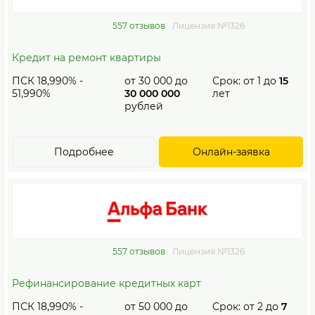
557 отзывов
Лицензия №1326
Кредит на ремонт квартиры
ПСК 18,990% -
от
30 000
до
Срок: от
1
до
15
51,990%
30 000 000
лет
рублей
Подробнее
Онлайн-заявка
557 отзывов
Лицензия №1326
Рефинансирование кредитных карт
ПСК 18,990% -
от
50 000
до
Срок: от
2
до
7