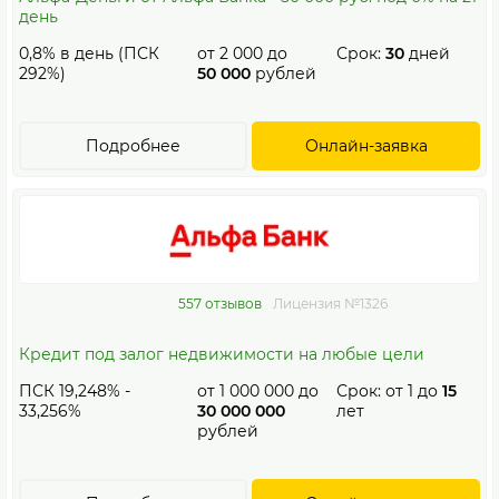
день
0,8% в день (ПСК
от
2 000
до
Срок:
30
дней
292%)
50 000
рублей
Подробнее
Онлайн-заявка
557 отзывов
Лицензия №1326
Кредит под залог недвижимости на любые цели
ПСК 19,248% -
от
1 000 000
до
Срок: от
1
до
15
33,256%
30 000 000
лет
рублей