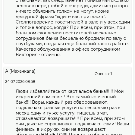
с талонами, как следствие нет понимания сколько
человек перед тобой в очереди, администраторы
ничего объяснить толком не могут, кроме
дежурной фразы "ждите вас пригласят".
Столпотворение посетителей в зале и у всех один
и тот же вопрос, когда? При всем, при этом, при
большом скоплении посетителей несколько
сотрудников банка бесцельно бродили по залу с
ноутбуками, создавая еще больший хаос в работе.
Качество обслуживания в офисе сотрудником
Виктория - отлично.
А (Махачкала)
Оценка: 1
24.07.2026 09:58
Люди избавляйтесь от карт альфа банка!!!!!! Мой
искренний вам совет! Это самый конченный
банк!!!! Воры, каждый раз обворовывают,
подключают разные услуги по несколько раз в
месяц одну и ту же услугу, пишешь в чат,
отказываются возвращать!!!! При всем, при этом
они даже не спрашивают, подключают сами! Ваши
финансы в их руках, они не возвращают
абсолютно НИ-ЧЕ-ГО!!!! Просто за обращание и