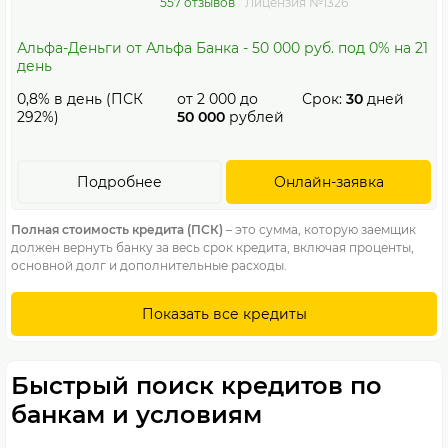
557 отзывов
Лицензия №1326
Альфа-Деньги от Альфа Банка - 50 000 руб. под 0% на 21
день
0,8% в день (ПСК
от
2 000
до
Срок:
30
дней
292%)
50 000
рублей
Подробнее
Онлайн-заявка
Полная стоимость кредита (ПСК)
– это сумма, которую заемщик
должен вернуть банку за весь срок кредита, включая проценты,
основной долг и дополнительные расходы.
Показать все кредиты
Быстрый поиск кредитов по
банкам и условиям