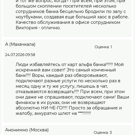
и тот же вопрос, когда? При всем, при этом, при
большом скоплении посетителей несколько
сотрудников банка бесцельно бродили по залу с
ноутбуками, создавая еще больший хаос в работе.
Качество обслуживания в офисе сотрудником
Виктория - отлично.
А (Махачкала)
Оценка: 1
24.07.2026 09:58
Люди избавляйтесь от карт альфа банка!!!!!! Мой
искренний вам совет! Это самый конченный
банк!!!! Воры, каждый раз обворовывают,
подключают разные услуги по несколько раз в
месяц одну и ту же услугу, пишешь в чат,
отказываются возвращать!!!! При всем, при этом
они даже не спрашивают, подключают сами! Ваши
финансы в их руках, они не возвращают
абсолютно НИ-ЧЕ-ГО!!!! Просто за обращание и
жалобу, аккуратно шлют на ***!!!!!!!
Анонимно (Москва)
Оценка: 3