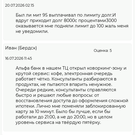
20.07.2026 02:15
Был ли мит 95 выплачивал по лимиту долг.И
вдруг приходит долг 8000с процентами3000
оказывается мне подняли лимит до 100 жаль меня
не уведомили.
Иван (Бердск)
Оценка: 5
16.07.2026 11:45
Альфа банк в нашем ТЦ открыл коворкинг-зону и
крутой сервис: кофе, электронная очередь
работает чётко. Консультанты разбираются в
продуктах, не пытаются впарить ненужное.
Очереди редкие, консультанты справляются
быстро и решают любые вопросы: от
восстановления доступа до оформления сложной
ипотеки. Лично мне поменяли заблокированную
карту за 10 минут. Было бы лучше, если бы
работали до 21:00, а не до 20:00, но в целом
уровень сервиса на твёрдую пятёрку.