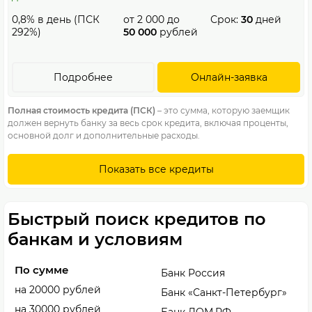
0,8% в день (ПСК
от
2 000
до
Срок:
30
дней
292%)
50 000
рублей
Подробнее
Онлайн-заявка
Полная стоимость кредита (ПСК)
– это сумма, которую заемщик
должен вернуть банку за весь срок кредита, включая проценты,
основной долг и дополнительные расходы.
Показать все кредиты
Быстрый поиск кредитов по
банкам и условиям
По сумме
Банк Россия
на 20000 рублей
Банк «Санкт-Петербург»
на 30000 рублей