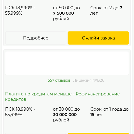
ПСК 18,990% -
от
50 000
до
Срок: от
2
до
7
53,999%
7 500 000
лет
рублей
Подробнее
Онлайн-заявка
557 отзывов
Лицензия №1326
Платите по кредитам меньше - Рефинансирование
кредитов
ПСК 18,990% -
от
30 000
до
Срок: от
1
года до
53,999%
30 000 000
15
лет
рублей