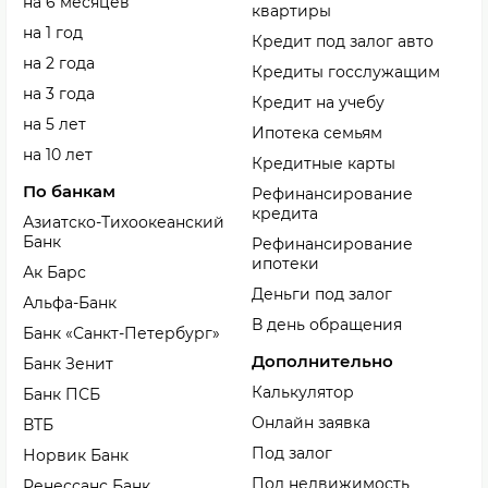
на 6 месяцев
квартиры
на 1 год
Кредит под залог авто
на 2 года
Кредиты госслужащим
на 3 года
Кредит на учебу
на 5 лет
Ипотека семьям
на 10 лет
Кредитные карты
По банкам
Рефинансирование
кредита
Азиатско-Тихоокеанский
Банк
Рефинансирование
ипотеки
Ак Барс
Деньги под залог
Альфа-Банк
В день обращения
Банк «Санкт-Петербург»
Дополнительно
Банк Зенит
Калькулятор
Банк ПСБ
Онлайн заявка
ВТБ
Под залог
Норвик Банк
Под недвижимость
Ренессанс Банк