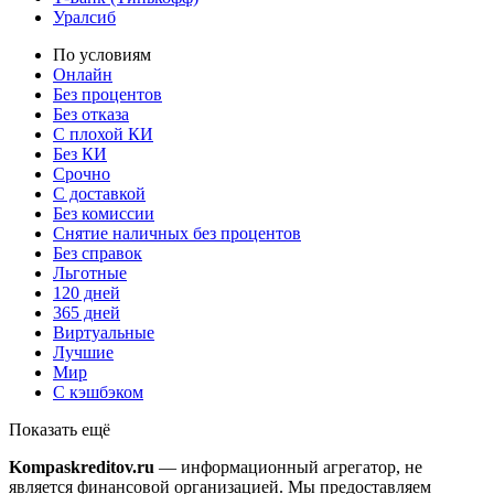
Уралсиб
По условиям
Онлайн
Без процентов
Без отказа
С плохой КИ
Без КИ
Срочно
С доставкой
Без комиссии
Снятие наличных без процентов
Без справок
Льготные
120 дней
365 дней
Виртуальные
Лучшие
Мир
С кэшбэком
Показать ещё
Kompaskreditov.ru
— информационный агрегатор, не
является финансовой организацией. Мы предоставляем