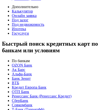
Дополнительно
Калькулятор
Онлайн заявка
Под залог
Под недвижимость
Ипотека
Госуслуги
Быстрый поиск кредитных карт по
банкам или условиям
По банкам
OZON Банк
Ак Барс
Альфа-Банк
Банк Зенит
ВТБ
Кредит Европа Банк
ОТП Банк
Ренессанс Банк (Ренессанс Кредит)
СберБанк
Совкомбанк
Т-Банк (Тинькофф)