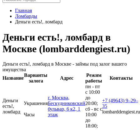
Главная
Ломбарды
Деньги есть!, ломбард
Деньги есть!, ломбард в
Москве (lombarddengiest.ru)
Деньги есть!, ломбард в Москве - займы под залог вашего
имущества
Варианты
Режим
Название
Адрес
Контакты
залога
работы
пн - пт
с 10:00
г. Москва,
до
Деньги
+7 (49643) 9‒29‒
Украшения
Бескудниковский
20:00;
есть!,
35
бульвар, 6 к2, 1
сб - вс с
ломбард
lombarddengiest.ru
Часы
этаж
10:00
до
18:00;