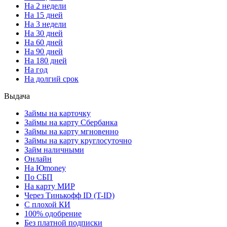
На 2 недели
На 15 дней
На 3 недели
На 30 дней
На 60 дней
На 90 дней
На 180 дней
На год
На долгий срок
Выдача
Займы на карточку
Займы на карту Сбербанка
Займы на карту мгновенно
Займы на карту круглосуточно
Займ наличными
Онлайн
На Юmoney
По СБП
На карту МИР
Через Тинькофф ID (T-ID)
С плохой КИ
100% одобрение
Без платной подписки