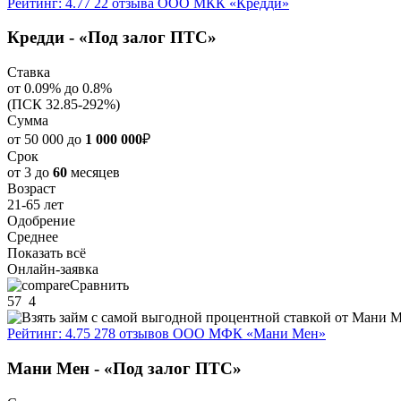
Рейтинг: 4.77
22 отзыва
ООО МКК «Кредди»
Кредди - «Под залог ПТС»
Ставка
от 0.09% до 0.8%
(ПСК 32.85-292%)
Сумма
от 50 000 до
1 000 000
₽
Срок
от 3 до
60
месяцев
Возраст
21-65 лет
Одобрение
Среднее
Показать всё
Онлайн-заявка
Сравнить
57
4
Рейтинг: 4.75
278 отзывов
ООО МФК «Мани Мен»
Мани Мен - «Под залог ПТС»