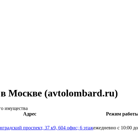
в Москве (avtolombard.ru)
его имущества
Адрес
Режим работ
нградский проспект, 37 к9, 604 офис; 6 этаж
ежедневно с 10:00 до