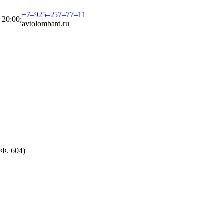
+7‒925‒257‒77‒11
 20:00;
avtolombard.ru
Ф. 604)