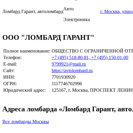
Авто
Ломбард Гарант, автоломбард
г. Москва, улиц
Электроника
ООО "ЛОМБАРД ГАРАНТ"
Полное наименование:
ОБЩЕСТВО С ОГРАНИЧЕННОЙ ОТ
Телефон:
+7 (495) 518-80-81, +7 (495) 150-01-00
E-mail:
9799921@mail.ru
Сайт:
https://avtolombard.ru
ИНН:
7701930920
ОГРН:
1117746702996
Юридический адрес:
125167, г. Москва, ПРОСПЕКТ ЛЕНИ
Адреса ломбарда «Ломбард Гарант, авт
Все ломбарды Москвы