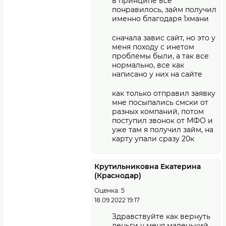
в принципе все
понравилось, займ получил
именно благодаря 1хмани
сначала завис сайт, но это у
меня походу с инетом
проблемы были, а так все
нормально, все как
написано у них на сайте
как только отправил заявку
мне посыпались смски от
разных компаний, потом
поступил звонок от МФО и
уже там я получил займ, на
карту упали сразу 20к
Крутильниковна Екатерина
(Краснодар)
Оценка: 5
18.09.2022 19:17
Здравствуйте как вернуть
деньги у меня маленький