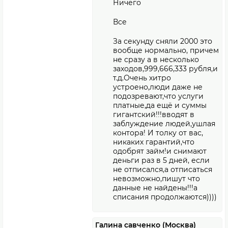
Ничего
Все
За секунду сняли 2000 это
вообще нормально, причем
не сразу а в несколько
заходов,999,666,333 рубля,и
т.д.Очень хитро
устроено,люди даже не
подозревают,что услуги
платные,да ещё и суммы
гигантский!!!вводят в
заблуждение людей,ушлая
контора! И толку от вас,
никаких гарантий,что
одобрят займ!и снимают
деньги раз в 5 дней, если
не отписался,а отписаться
невозможно,пишут что
данные не найдены!!!а
списания продолжаются))))
Галина савченко (Москва)