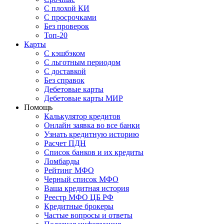
С плохой КИ
С просрочками
Без проверок
Топ-20
Карты
С кэшбэком
С льготным периодом
С доставкой
Без справок
Дебетовые карты
Дебетовые карты МИР
Помощь
Калькулятор кредитов
Онлайн заявка во все банки
Узнать кредитную историю
Расчет ПДН
Список банков и их кредиты
Ломбарды
Рейтинг МФО
Черный список МФО
Ваша кредитная история
Реестр МФО ЦБ РФ
Кредитные брокеры
Частые вопросы и ответы