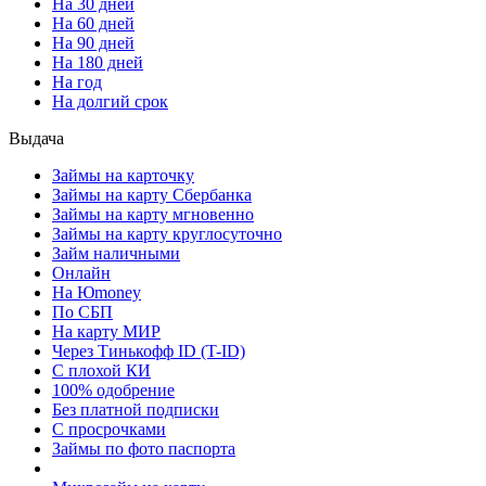
На 30 дней
На 60 дней
На 90 дней
На 180 дней
На год
На долгий срок
Выдача
Займы на карточку
Займы на карту Сбербанка
Займы на карту мгновенно
Займы на карту круглосуточно
Займ наличными
Онлайн
На Юmoney
По СБП
На карту МИР
Через Тинькофф ID (T-ID)
С плохой КИ
100% одобрение
Без платной подписки
С просрочками
Займы по фото паспорта