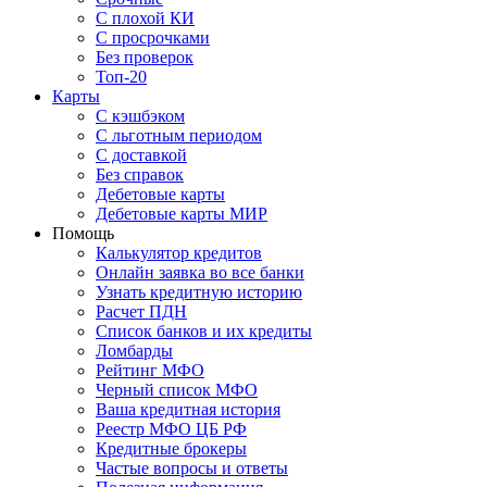
С плохой КИ
С просрочками
Без проверок
Топ-20
Карты
С кэшбэком
С льготным периодом
С доставкой
Без справок
Дебетовые карты
Дебетовые карты МИР
Помощь
Калькулятор кредитов
Онлайн заявка во все банки
Узнать кредитную историю
Расчет ПДН
Список банков и их кредиты
Ломбарды
Рейтинг МФО
Черный список МФО
Ваша кредитная история
Реестр МФО ЦБ РФ
Кредитные брокеры
Частые вопросы и ответы