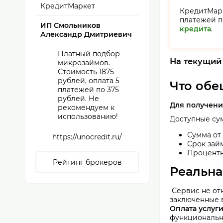
КредитМаркет
КредитМар
платежей по
ИП Смольников
кредита
.
Александр Дмитриевич
Платный подбор
На текущий
микрозаймов.
Стоимость 1875
рублей, оплата 5
Что обе
платежей по 375
рублей. Не
Для получени
рекомендуем к
использованию!
Доступные су
Сумма от 
https://unocredit.ru/
Срок займ
Процентн
Рейтинг брокеров
Реальна
Сервис не отн
заключенные 
Оплата услуги
функционально