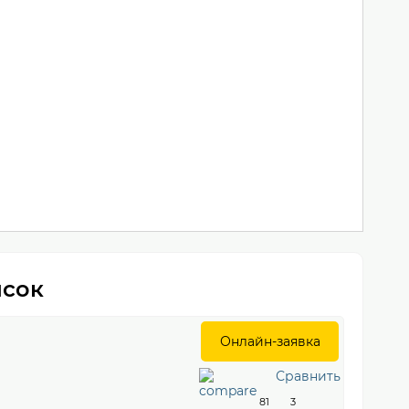
исок
Онлайн-заявка
Сравнить
81
3