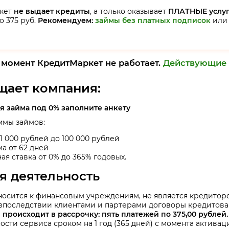
кет
не выдает кредиты
, а только оказывает
ПЛАТНЫЕ услу
 375 руб.
Рекомендуем:
займы без платных подписок
или
 момент КредитМаркет не работает.
Действующие 
щает компания:
я займа под 0%
заполните анкету
ммы займов:
1 000 рублей до 100 000 рублей
а от 62 дней
ая ставка от 0% до 365% годовых.
я деятельность
осится к финансовым учреждениям, не является кредиторо
впоследствии клиентами и партерами договоры кредитова
 происходит в рассрочку: пять платежей по 375,00 рублей.
сти сервиса сроком на 1 год (365 дней) с момента активац