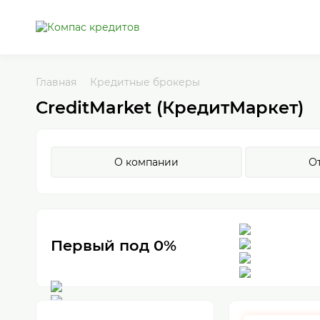
Главная
Кредитные брокеры
CreditMarket (КредитМаркет)
О компании
О
Первый под 0%