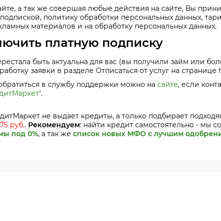
айте, а так же совершая любые действия на сайте, Вы при
подпиской, политику обработки персональных данных, тари
кламных материалов и на обработку персональных данных.
лючить платную подписку
ерестала быть актуальна для вас (вы получили займ или бол
аботку заявки в разделе Отписаться от услуг на странице htt
 обратиться в службу поддержки можно на
сайте
, если конт
едитМаркет"
.
дитМаркет не выдает кредиты, а только подбирает подход
75 руб.
.
Рекомендуем
: найти кредит самостоятельно - мы 
мы под 0%
, а так же
список новых МФО с лучшим одобрен