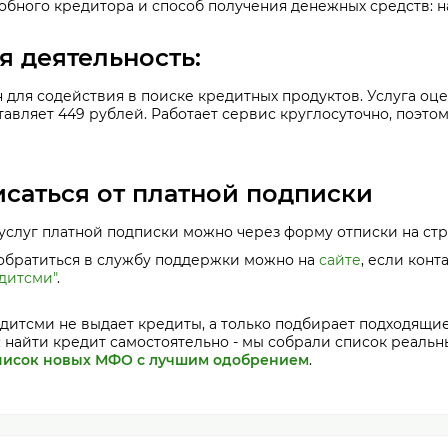
бного кредитора и способ получения денежных средств: на
я деятельность:
 для содействия в поиске кредитных продуктов. Услуга оц
тавляет 449 рублей. Работает сервис круглосуточно, поэто
исаться от платной подписки
 услуг платной подписки можно через форму отписки на с
 обратиться в службу поддержки можно на
сайте
, если конт
дитсми"
.
дитсми не выдает кредиты, а только подбирает подходящие
: найти кредит самостоятельно - мы собрали список реаль
писок новых МФО с лучшим одобрением
.