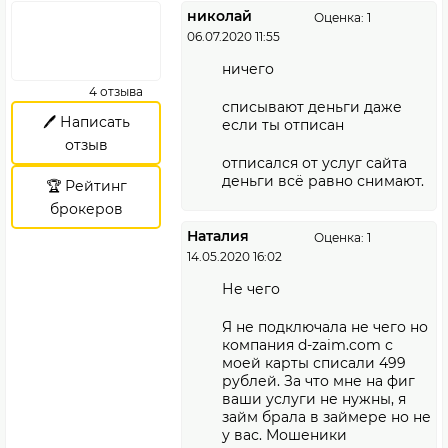
николай
Оценка: 1
06.07.2020 11:55
ничего
4 отзыва
списывают деньги даже
🖊️ Написать
если ты отписан
отзыв
отписался от услуг сайта
деньги всё равно снимают.
🏆 Рейтинг
брокеров
Наталия
Оценка: 1
14.05.2020 16:02
Не чего
Я не подключала не чего но
компания d-zaim.com с
моей карты списали 499
рублей. За что мне на фиг
ваши услуги не нужны, я
займ брала в займере но не
у вас. Мошеники