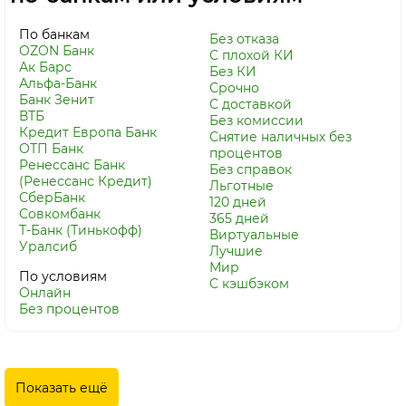
По банкам
Без отказа
OZON Банк
С плохой КИ
Ак Барс
Без КИ
Альфа-Банк
Срочно
Банк Зенит
С доставкой
ВТБ
Без комиссии
Кредит Европа Банк
Снятие наличных без
ОТП Банк
процентов
Ренессанс Банк
Без справок
(Ренессанс Кредит)
Льготные
СберБанк
120 дней
Совкомбанк
365 дней
Т-Банк (Тинькофф)
Виртуальные
Уралсиб
Лучшие
Мир
По условиям
С кэшбэком
Онлайн
Без процентов
Показать ещё