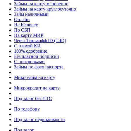
Займы на карту мгновенно
Займы на карту круглосуточно
Займ наличными
Онлайн
На Юmoney
По СБП
На карту МИР
Через Тинькофф ID (T-ID)
С плохой КИ
100% одобрение
Без платной подписки
С просрочками
Займы по фото паспорта
Микрозайм на карту
Микрокредит на карту
Под залог без ПТС
По телефону
Под залог недвижимости
Под залог