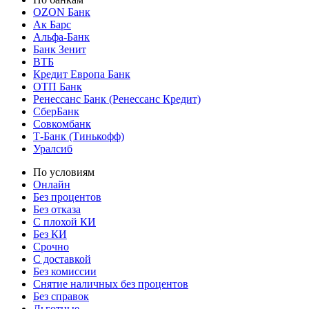
OZON Банк
Ак Барс
Альфа-Банк
Банк Зенит
ВТБ
Кредит Европа Банк
ОТП Банк
Ренессанс Банк (Ренессанс Кредит)
СберБанк
Совкомбанк
Т-Банк (Тинькофф)
Уралсиб
По условиям
Онлайн
Без процентов
Без отказа
С плохой КИ
Без КИ
Срочно
С доставкой
Без комиссии
Снятие наличных без процентов
Без справок
Льготные