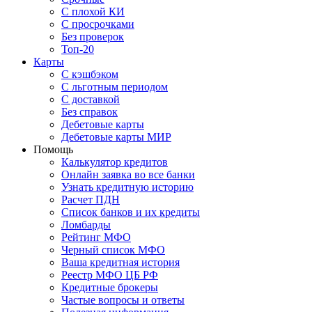
С плохой КИ
С просрочками
Без проверок
Топ-20
Карты
С кэшбэком
С льготным периодом
С доставкой
Без справок
Дебетовые карты
Дебетовые карты МИР
Помощь
Калькулятор кредитов
Онлайн заявка во все банки
Узнать кредитную историю
Расчет ПДН
Список банков и их кредиты
Ломбарды
Рейтинг МФО
Черный список МФО
Ваша кредитная история
Реестр МФО ЦБ РФ
Кредитные брокеры
Частые вопросы и ответы