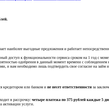
блей.
ает наиболее выгодные предложения и работает непосредствен
лный доступ к функциональности сервиса сроком на 1 год с моме
роятностью одобрения в данный момент времени с соблюдением
и, и вам необходимо лишь подтвердить свое согласие на займ и 
тся кредитором или банком и
не несет ответственности
за заклю
ходит в рассрочку:
четыре платежа по 375 рублей каждые 5 дн
та активации услуги.