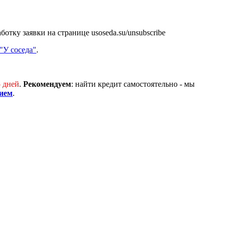
аботку заявки на странице
usoseda.su/unsubscribe
"У соседа"
.
5 дней
.
Рекомендуем
: найти кредит самостоятельно - мы
ием
.