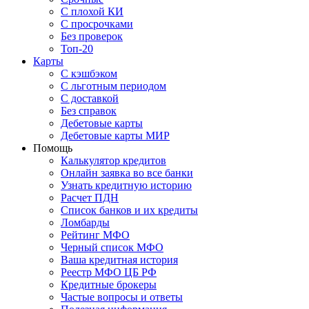
С плохой КИ
С просрочками
Без проверок
Топ-20
Карты
С кэшбэком
С льготным периодом
С доставкой
Без справок
Дебетовые карты
Дебетовые карты МИР
Помощь
Калькулятор кредитов
Онлайн заявка во все банки
Узнать кредитную историю
Расчет ПДН
Список банков и их кредиты
Ломбарды
Рейтинг МФО
Черный список МФО
Ваша кредитная история
Реестр МФО ЦБ РФ
Кредитные брокеры
Частые вопросы и ответы