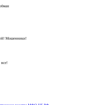
 обман
блей! Мошенники!
 все!