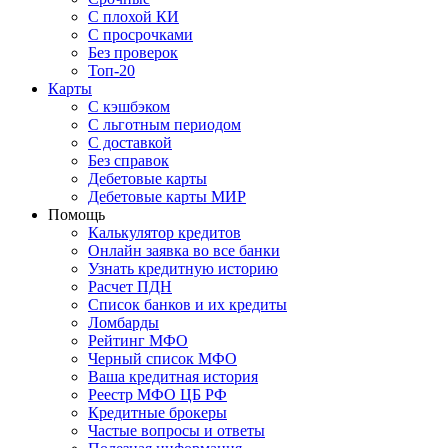
С плохой КИ
С просрочками
Без проверок
Топ-20
Карты
С кэшбэком
С льготным периодом
С доставкой
Без справок
Дебетовые карты
Дебетовые карты МИР
Помощь
Калькулятор кредитов
Онлайн заявка во все банки
Узнать кредитную историю
Расчет ПДН
Список банков и их кредиты
Ломбарды
Рейтинг МФО
Черный список МФО
Ваша кредитная история
Реестр МФО ЦБ РФ
Кредитные брокеры
Частые вопросы и ответы