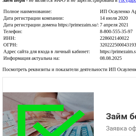
Заем Бери
- не является МФО и не зарегистрирована в
государ
Полное наименование:
ИП Осауленко А
Дата регистрации компании:
14 июля 2020
Дата регистрации домена https://primezaim.su/:
7 апреля 2021
Телефон:
8-800-555-35-97
ИНН:
228602140022
ОГРН:
32022250004319
Адрес сайта для входа в личный кабинет:
https://primezaim.s
Информация актуальна на:
08.08.2025
Посмотреть реквизиты и показатели деятельности ИП Осаулен