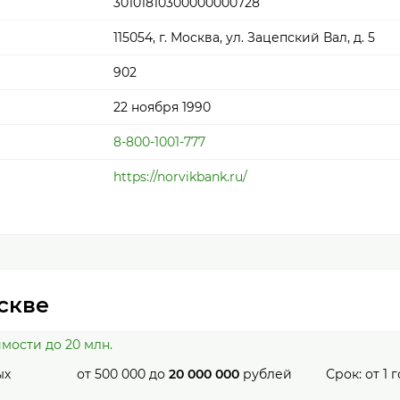
30101810300000000728
115054, г. Москва, ул. Зацепский Вал, д. 5
902
22 ноября 1990
8-800-1001-777
https://norvikbank.ru/
скве
мости до 20 млн.
ых
от
500 000
до
20 000 000
рублей
Срок: от
1
г