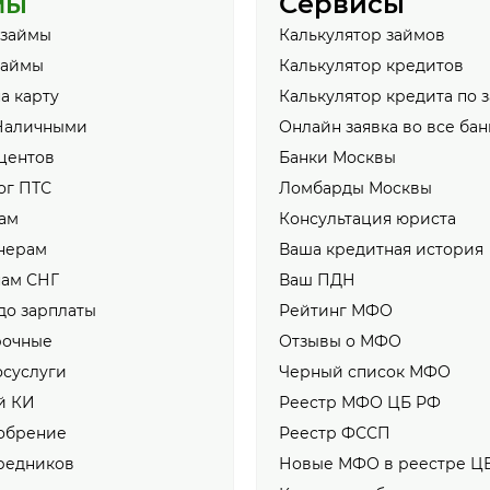
мы
Сервисы
 займы
Калькулятор займов
займы
Калькулятор кредитов
а карту
Калькулятор кредита по 
Наличными
Онлайн заявка во все бан
центов
Банки Москвы
ог ПТС
Ломбарды Москвы
ам
Консультация юриста
нерам
Ваша кредитная история
нам СНГ
Ваш ПДН
до зарплаты
Рейтинг МФО
рочные
Отзывы о МФО
осуслуги
Черный список МФО
й КИ
Реестр МФО ЦБ РФ
обрение
Реестр ФССП
редников
Новые МФО в реестре Ц