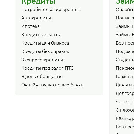
Кредиты
Зай
Потребительские кредиты
Онлайн
Автокредиты
Новые 
Ипотека
Займы н
Кредитные карты
Займы 
Кредиты для бизнеса
Без про
Кредиты без справок
Под зал
Экспресс-кредиты
Студент
Кредиты под залог ПТС
Пенсио
В день обращения
Гражда
Онлайн заявка во все банки
Деньги 
Долгос
Через Г
С плохо
100% од
Без пос