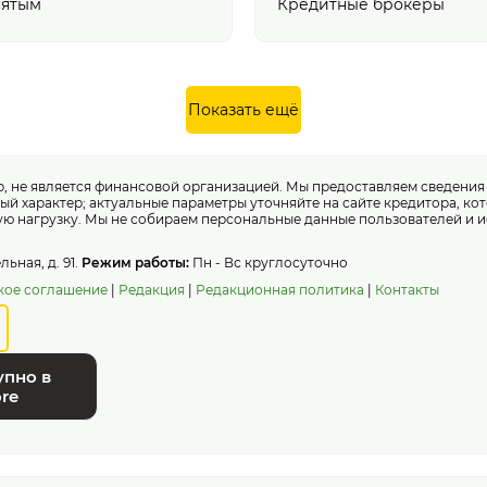
нятым
Кредитные брокеры
Показать ещё
 не является финансовой организацией. Мы предоставляем сведени
ный характер; актуальные параметры уточняйте на сайте кредитора, к
ю нагрузку. Мы не собираем персональные данные пользователей и и
ьная, д. 91.
Режим работы:
Пн - Вс круглосуточно
кое соглашение
|
Редакция
|
Редакционная политика
|
Контакты
упно в
re