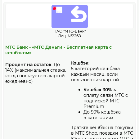
ПАО "МТС-Банк"
Лиц. №2268
МТС Банк - «МТС Деньги - Бесплатная карта с
кешбэком»
Кэшбэк
:
Процент на остаток
: До
5 категорий кешбэка
14% (максимальная ставка,
каждый месяц, если
когда пользуетесь картой
пользоваться картой
ежедневно)
Кешбэк 30%
за
оплату связи МТС с
подпиской МТС
Premium
До 50% кешбэка
в категориях
Тратьте кешбэк на покупки
в МТС Shop, поездки в МТС
Юрент, оплату связи МТС и