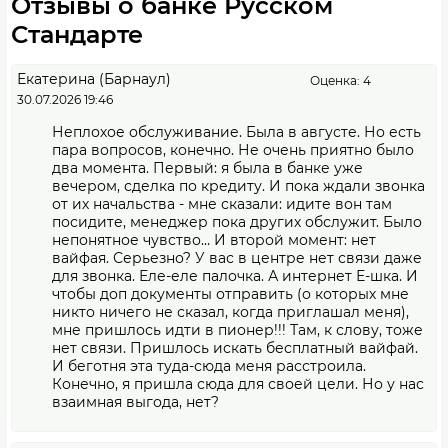
Отзывы о банке Русском
Стандарте
Екатерина (Барнаул)
Оценка: 4
30.07.2026 19:46
Неплохое обслуживание. Была в августе. Но есть
пара вопросов, конечно. Не очень приятно было
два момента. Первый: я была в банке уже
вечером, сделка по кредиту. И пока ждали звонка
от их начальства - мне сказали: идите вон там
посидите, менеджер пока других обслужит. Было
непонятное чувство… И второй момент: нет
вайфая. Серьезно? У вас в центре нет связи даже
для звонка. Еле-еле палочка. А интернет Е-шка. И
чтобы доп документы отправить (о которых мне
никто ничего не сказал, когда приглашал меня),
мне пришлось идти в пионер!!! Там, к слову, тоже
нет связи. Пришлось искать бесплатный вайфай.
И беготня эта туда-сюда меня расстроила.
Конечно, я пришла сюда для своей цели. Но у нас
взаимная выгода, нет?