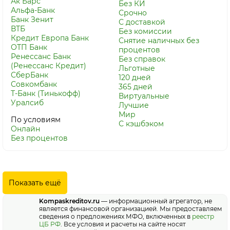
Ак Барс
Без КИ
Альфа-Банк
Срочно
Банк Зенит
С доставкой
ВТБ
Без комиссии
Кредит Европа Банк
Снятие наличных без
ОТП Банк
процентов
Ренессанс Банк
Без справок
(Ренессанс Кредит)
Льготные
СберБанк
120 дней
Совкомбанк
365 дней
Т-Банк (Тинькофф)
Виртуальные
Уралсиб
Лучшие
Мир
По условиям
С кэшбэком
Онлайн
Без процентов
Показать ещё
Kompaskreditov.ru
— информационный агрегатор, не
является финансовой организацией. Мы предоставляем
сведения о предложениях МФО, включенных в
реестр
ЦБ РФ
. Все условия и расчеты на сайте носят