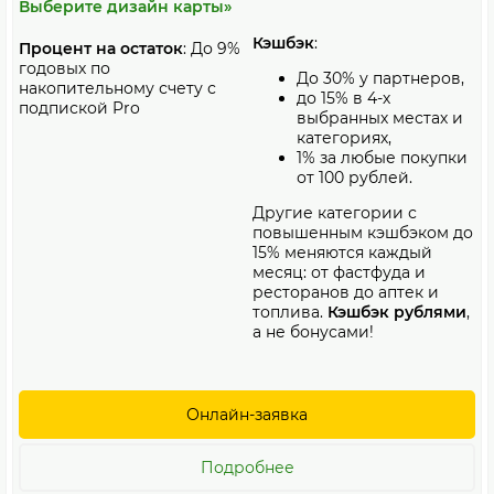
Выберите дизайн карты»
Кэшбэк
:
Процент на остаток
: До 9%
годовых по
До 30% у партнеров,
накопительному счету с
до 15% в 4-х
подпиской Pro
выбранных местах и
категориях,
1% за любые покупки
от 100 рублей.
Другие категории с
повышенным кэшбэком до
15% меняются каждый
месяц: от фастфуда и
ресторанов до аптек и
топлива.
Кэшбэк рублями
,
а не бонусами!
Онлайн-заявка
Подробнее