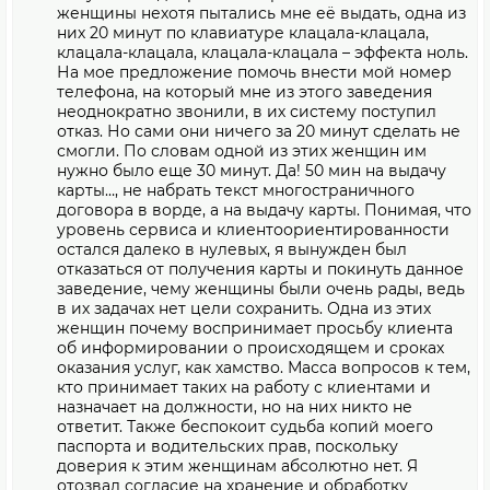
женщины нехотя пытались мне её выдать, одна из
них 20 минут по клавиатуре клацала-клацала,
клацала-клацала, клацала-клацала – эффекта ноль.
На мое предложение помочь внести мой номер
телефона, на который мне из этого заведения
неоднократно звонили, в их систему поступил
отказ. Но сами они ничего за 20 минут сделать не
смогли. По словам одной из этих женщин им
нужно было еще 30 минут. Да! 50 мин на выдачу
карты…, не набрать текст многостраничного
договора в ворде, а на выдачу карты. Понимая, что
уровень сервиса и клиентоориентированности
остался далеко в нулевых, я вынужден был
отказаться от получения карты и покинуть данное
заведение, чему женщины были очень рады, ведь
в их задачах нет цели сохранить. Одна из этих
женщин почему воспринимает просьбу клиента
об информировании о происходящем и сроках
оказания услуг, как хамство. Масса вопросов к тем,
кто принимает таких на работу с клиентами и
назначает на должности, но на них никто не
ответит. Также беспокоит судьба копий моего
паспорта и водительских прав, поскольку
доверия к этим женщинам абсолютно нет. Я
отозвал согласие на хранение и обработку