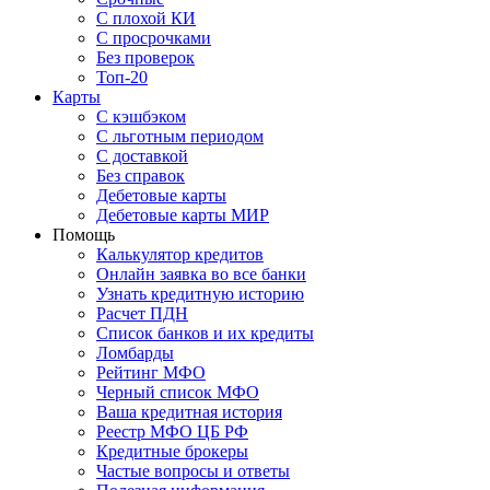
С плохой КИ
С просрочками
Без проверок
Топ-20
Карты
С кэшбэком
С льготным периодом
С доставкой
Без справок
Дебетовые карты
Дебетовые карты МИР
Помощь
Калькулятор кредитов
Онлайн заявка во все банки
Узнать кредитную историю
Расчет ПДН
Список банков и их кредиты
Ломбарды
Рейтинг МФО
Черный список МФО
Ваша кредитная история
Реестр МФО ЦБ РФ
Кредитные брокеры
Частые вопросы и ответы