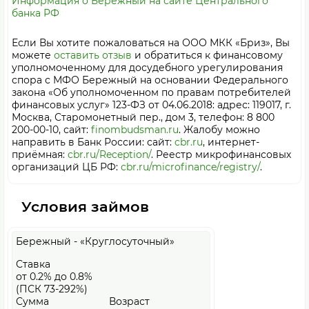
Информация о Бережный на сайте Центрального
банка РФ
Если Вы хотите пожаловаться на ООО МКК «Бриз», Вы
можете
оставить отзыв
и обратиться к финансовому
уполномоченному для досудебного урегулирования
спора с МФО Бережный на основании Федерального
закона «Об уполномоченном по правам потребителей
финансовых услуг» 123-ФЗ от 04.06.2018: адрес: 119017, г.
Москва, Старомонетный пер., дом 3, телефон: 8 800
200-00-10, сайт:
finombudsman.ru
. Жалобу можно
направить в Банк России: сайт:
cbr.ru
, интернет-
приёмная:
cbr.ru/Reception/
. Реестр микрофинансовых
организаций ЦБ РФ:
cbr.ru/microfinance/registry/
.
Условия займов
Бережный - «Круглосуточный»
Ставка
от 0.2% до 0.8%
(ПСК 73-292%)
Сумма
Возраст