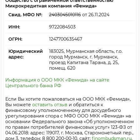
Общество с ограниченной ответственностью
Микрокредитная компания «Фемида»
Свид. МФО №:
2403045010116
от 26.11.2024
ИНН:
9722084503
ОГРН:
1247700635467
Юридический
183025, Мурманская область, г.о.
адрес:
город Мурманск, г. Мурманск,
проезд Капитана Тарана, д. 25,
помещ. 620
Информация о ООО МКК «Фемида» на сайте
Центрального банка РФ
Если Вы хотите пожаловаться на ООО МКК «Фемида»,
Вы можете
оставить отзыв
и обратиться к
финансовому уполномоченному для досудебного
урегулирования спора с МФО ООО МКК «Фемида» на
основании Федерального закона «Об уполномоченном
по правам потребителей финансовых услуг» 123-ФЗ от
04.06.2018: адрес: 119017, г. Москва, Старомонетный пер.,
дом 3, телефон: 8 800 200-00-10, сайт:
finombudsman.ru
.