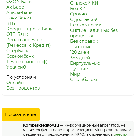
OZON Банк
С плохой КИ
Ак Барс
Без КИ
Альфа-Банк
Срочно
Банк Зенит
С доставкой
ВТБ
Без комиссии
Кредит Европа Банк
Снятие наличных без
ОТП Банк
процентов
Ренессанс Банк
Без справок
(Ренессанс Кредит)
Льготные
СберБанк
120 дней
Совкомбанк
365 дней
Т-Банк (Тинькофф)
Виртуальные
Уралсиб
Лучшие
Мир
По условиям
С кэшбэком
Онлайн
Без процентов
Показать ещё
Kompaskreditov.ru
— информационный агрегатор, не
является финансовой организацией. Мы предоставляем
сведения о предложениях МФО, включенных в
реестр