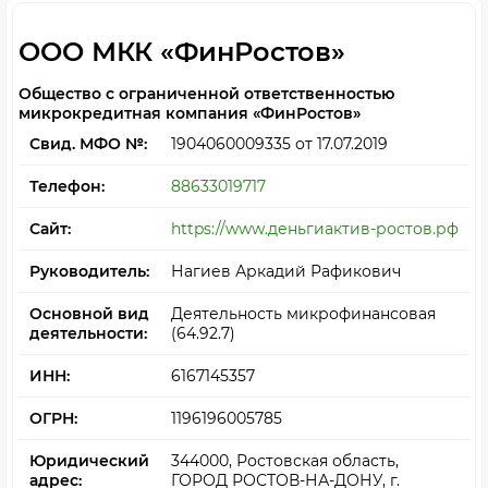
ООО МКК «ФинРостов»
Общество с ограниченной ответственностью
микрокредитная компания «ФинРостов»
Свид. МФО №:
1904060009335
от 17.07.2019
Телефон:
88633019717
Сайт:
https://www.деньгиактив-ростов.рф
Руководитель:
Нагиев Аркадий Рафикович
Основной вид
Деятельность микрофинансовая
деятельности:
(64.92.7)
ИНН:
6167145357
ОГРН:
1196196005785
Юридический
344000, Ростовская область,
адрес:
ГОРОД РОСТОВ-НА-ДОНУ, г.