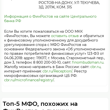
РОСТОВ-НА-ДОНУ, УЛ ТЕКУЧЕВА,
ЗД. 207Ж, КОМ. 315
Информация о ФинРостов на сайте Центрального
банка РФ
Если Вы хотите пожаловаться на ООО МКК
«ФинРостов», Вы можете
оставить отзыв
и обратиться
к финансовому уполномоченному для досудебного
урегулирования спора с МФО ФинРостов на
основании Федерального закона «Об уполномоченном
по правам потребителей финансовых услуг» 123-ФЗ от
04.06.2018: адрес: 119017, г. Москва, Старомонетный пер.,
дом 3, телефон: 8 800 200-00-10, сайт:
finombudsman.ru
.
Жалобу можно направить в Банк России: сайт:
cbr.ru
,
интернет-приёмная:
cbr.ru/Reception/
. Реестр
микрофинансовых организаций ЦБ РФ:
cbr.ru/microfinance/registry/
.
Топ-5 МФО, похожих на