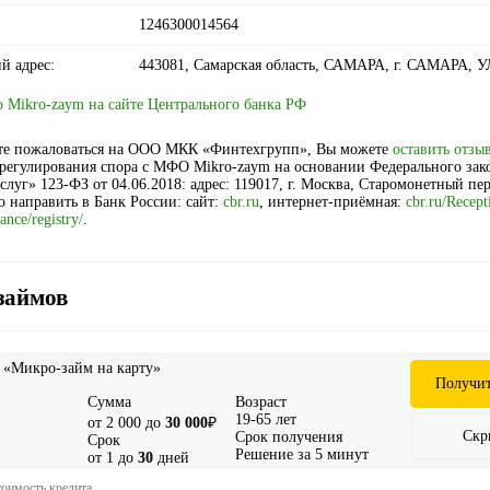
1246300014564
й адрес:
443081, Самарская область, САМАРА, г. САМАРА, 
 Mikro-zaym на сайте Центрального банка РФ
те пожаловаться на ООО МКК «Финтехгрупп», Вы можете
оставить отзы
урегулирования спора с МФО Mikro-zaym на основании Федерального за
луг» 123-ФЗ от 04.06.2018: адрес: 119017, г. Москва, Старомонетный пер.
 направить в Банк России: сайт:
cbr.ru
, интернет-приёмная:
cbr.ru/Recept
ance/registry/
.
займов
- «Микро-займ на карту»
Получит
Сумма
Возраст
19-65 лет
от 2 000 до
30 000
₽
Скр
Срок получения
Срок
Решение за 5 минут
от 1 до
30
дней
тоимость кредита.