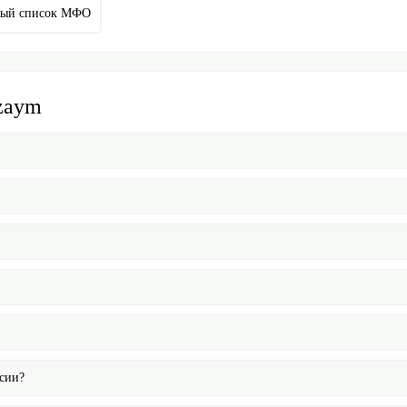
ный список МФО
-zaym
ссии?