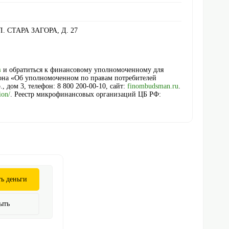
УЛ. СТАРА ЗАГОРА, Д. 27
в
и обратиться к финансовому уполномоченному для
кона «Об уполномоченном по правам потребителей
, дом 3, телефон: 8 800 200-00-10, сайт:
finombudsman.ru
.
ion/
. Реестр микрофинансовых организаций ЦБ РФ:
ь деньги
ыть