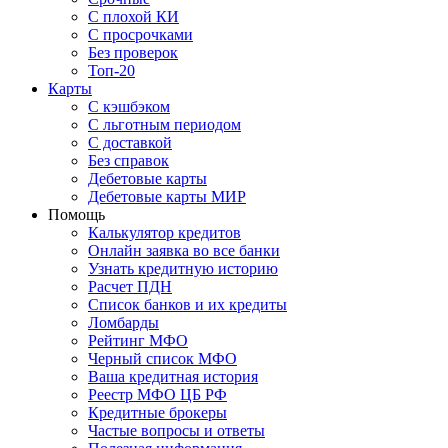
С плохой КИ
С просрочками
Без проверок
Топ-20
Карты
С кэшбэком
С льготным периодом
С доставкой
Без справок
Дебетовые карты
Дебетовые карты МИР
Помощь
Калькулятор кредитов
Онлайн заявка во все банки
Узнать кредитную историю
Расчет ПДН
Список банков и их кредиты
Ломбарды
Рейтинг МФО
Черный список МФО
Ваша кредитная история
Реестр МФО ЦБ РФ
Кредитные брокеры
Частые вопросы и ответы