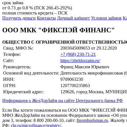
срок займа
от 0.73 до 0.8 % (ПСК 266.45-292%)
полная стоимость кредита – ПСК
Получить деньги
Контакты
Личный кабинет
Условия займов
К
ООО МКК "ФИКСПЭЙ ФИНАНС"
ОБЩЕСТВО С ОГРАНИЧЕННОЙ ОТВЕТСТВЕННОСТЬ
Свид. МФО №:
2003045009653
от 29.12.2020
Телефон:
+7 (968) 230-71-21
Сайт:
https://zheldorzaim.ru/
Руководитель:
Франц Максим Юрьевич
Основной вид деятельности:
Деятельность микрофинансовая (6
ИНН:
9709063230
ОГРН:
1207700235863
Юридический адрес:
129626, город Москва, МУНИ
Информация о ЖелДорЗайм на сайте Центрального банка РФ
Если Вы хотите пожаловаться на ООО МКК "ФИКСПЭЙ ФИ
МФО ЖелДорЗайм на основании Федерального закона «Об уполно
дом 3, телефон: 8 800 200-00-10, сайт:
finombudsman.ru
. Жалобу 
РФ:
cbr.ru/microfinance/registry/
.