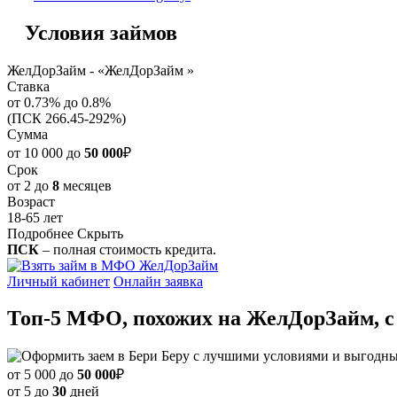
Условия займов
ЖелДорЗайм - «ЖелДорЗайм »
Ставка
от 0.73% до 0.8%
(ПСК 266.45-292%)
Сумма
от 10 000 до
50 000
₽
Срок
от 2 до
8
месяцев
Возраст
18-65 лет
Подробнее
Скрыть
ПСК
– полная стоимость кредита.
Личный кабинет
Онлайн заявка
Топ-5 МФО, похожих на ЖелДорЗайм, с 
от 5 000 до
50 000
₽
от 5 до
30
дней