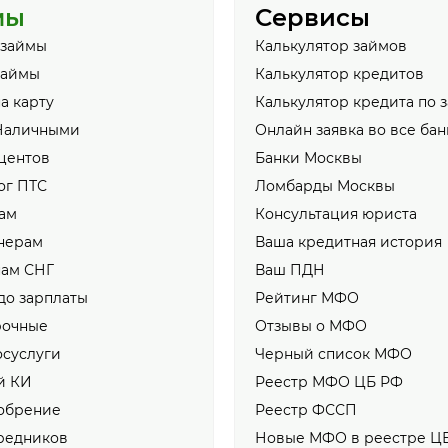
мы
Сервисы
 займы
Калькулятор займов
займы
Калькулятор кредитов
а карту
Калькулятор кредита по 
Наличными
Онлайн заявка во все бан
центов
Банки Москвы
ог ПТС
Ломбарды Москвы
ам
Консультация юриста
нерам
Ваша кредитная история
нам СНГ
Ваш ПДН
до зарплаты
Рейтинг МФО
рочные
Отзывы о МФО
осуслуги
Черный список МФО
й КИ
Реестр МФО ЦБ РФ
обрение
Реестр ФССП
редников
Новые МФО в реестре Ц