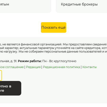
нятым
Кредитные брокеры
Показать ещё
 не является финансовой организацией. Мы предоставляем сведени
ный характер; актуальные параметры уточняйте на сайте кредитора, к
ю нагрузку. Мы не собираем персональные данные пользователей и и
ьная, д. 91.
Режим работы:
Пн - Вс круглосуточно
кое соглашение
|
Редакция
|
Редакционная политика
|
Контакты
упно в
re