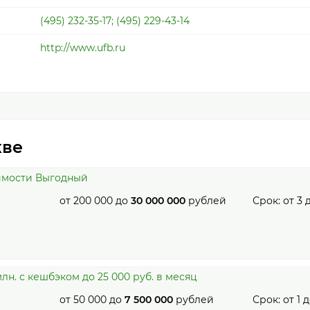
(495) 232-35-17; (495) 229-43-14
http://www.ufb.ru
кве
имости Выгодный
от
200 000
до
30 000 000
рублей
Срок: от
3
лн. с кешбэком до 25 000 руб. в месяц
от
50 000
до
7 500 000
рублей
Срок: от
1
д