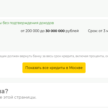
ы без подтверждения доходов
от
200 000
до
30 000 000
рублей
Срок: от
3
м
мщик должен вернуть банку за весь срок кредита, включая проценты, 
Показать все кредиты в Москве
на?
е этой страницы.