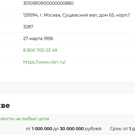
30101810900000000880
129594, г. Москва, Сущевский вал, дом 65, корп.1
3287
27 марта 1996
8 800 700 03 49
https://www.vbrr.ru/
кве
имости на любые цели
от
1 000 000
до
30 000 000
рублей
Срок: от
1
д