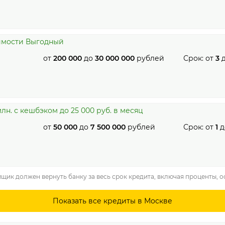
имости Выгодный
от
200 000
до
30 000 000
рублей
Срок: от
3
лн. с кешбэком до 25 000 руб. в месяц
от
50 000
до
7 500 000
рублей
Срок: от
1
д
мщик должен вернуть банку за весь срок кредита, включая проценты, 
Показать все кредиты в Москве