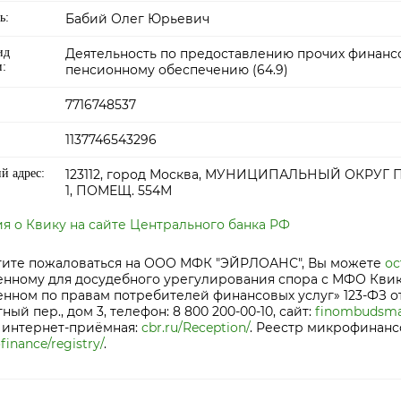
ь:
Бабий Олег Юрьевич
ид
Деятельность по предоставлению прочих финансо
и:
пенсионному обеспечению (64.9)
7716748537
1137746543296
й адрес:
123112, город Москва, МУНИЦИПАЛЬНЫЙ ОКРУГ П
1, ПОМЕЩ. 554М
 о Квику на сайте Центрального банка РФ
отите пожаловаться на ООО МФК "ЭЙРЛОАНС", Вы можете
ос
нному для досудебного урегулирования спора с МФО Квик
ном по правам потребителей финансовых услуг» 123-ФЗ от 04.
ый пер., дом 3, телефон: 8 800 200-00-10, сайт:
finombudsma
, интернет-приёмная:
cbr.ru/Reception/
. Реестр микрофинанс
finance/registry/
.