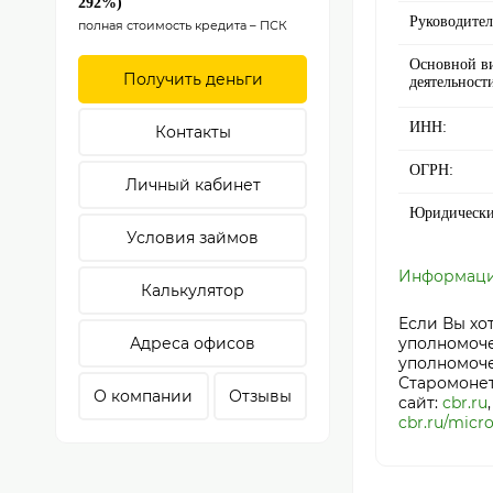
292%)
Руководител
полная стоимость кредита – ПСК
Основной в
Получить деньги
деятельност
ИНН:
Контакты
ОГРН:
Личный кабинет
Юридически
Условия займов
Информация
Калькулятор
Если Вы х
Адреса офисов
уполномоче
уполномочен
Старомонетн
О компании
Отзывы
сайт:
cbr.ru
cbr.ru/micro