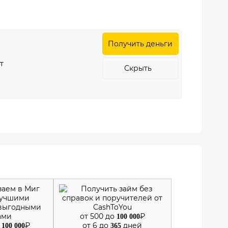
Получить деньги
т
Скрыть
от 500 до
₽
100 000
о
₽
от 6 до
дней
100 000
365