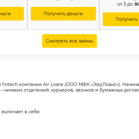
от 3 до
36
еньги
Получить деньги
Получить
Смотреть все займы
intech компании Air Loans (ООО МФК «ЭйрЛоанс»). Начиная 
– никаких отделений, курьеров, звонков и бумажных догов
 включает в себя: