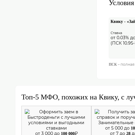
Условия
Квику - «За
Ставка
от 0.03% д
(ПСК 10.95
– полная
ПСК
Топ-5 МФО, похожих на Квику, с лу
от 5 000 до
10
от 3 000 до
₽
от 7 до
д
100 000
28