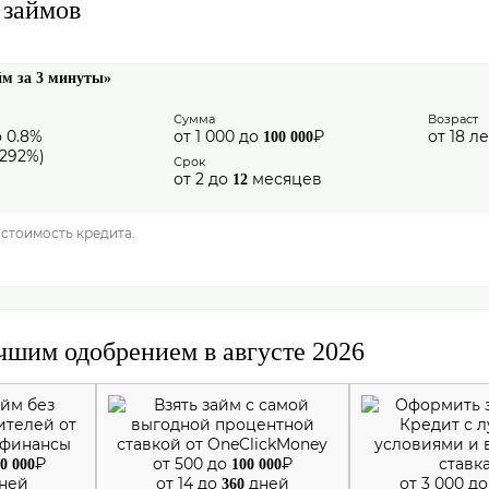
 займов
йм за 3 минуты»
Сумма
Возраст
о 0.8%
от 1 000 до
₽
от 18 ле
100 000
-292%)
Срок
от 2 до
месяцев
12
 стоимость кредита.
чшим одобрением в августе 2026
₽
от 500 до
₽
0 000
100 000
ней
от 14 до
дней
от 3 000 д
360