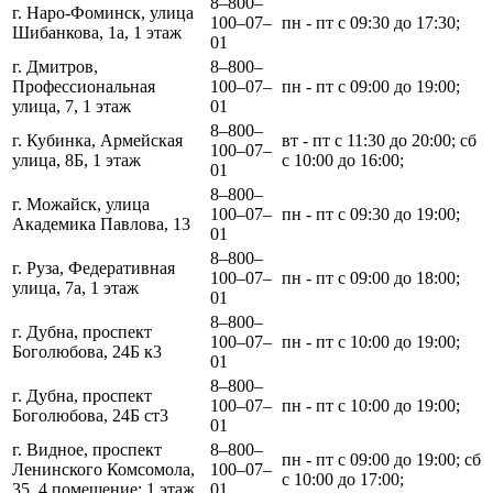
8‒800‒
г. Наро-Фоминск, улица
100‒07‒
пн - пт с 09:30 до 17:30;
Шибанкова, 1а, 1 этаж
01
г. Дмитров,
8‒800‒
Профессиональная
100‒07‒
пн - пт с 09:00 до 19:00;
улица, 7, 1 этаж
01
8‒800‒
г. Кубинка, Армейская
вт - пт с 11:30 до 20:00; сб
100‒07‒
улица, 8Б, 1 этаж
с 10:00 до 16:00;
01
8‒800‒
г. Можайск, улица
100‒07‒
пн - пт с 09:30 до 19:00;
Академика Павлова, 13
01
8‒800‒
г. Руза, Федеративная
100‒07‒
пн - пт с 09:00 до 18:00;
улица, 7а, 1 этаж
01
8‒800‒
г. Дубна, проспект
100‒07‒
пн - пт с 10:00 до 19:00;
Боголюбова, 24Б к3
01
8‒800‒
г. Дубна, проспект
100‒07‒
пн - пт с 10:00 до 19:00;
Боголюбова, 24Б ст3
01
г. Видное, проспект
8‒800‒
пн - пт с 09:00 до 19:00; сб
Ленинского Комсомола,
100‒07‒
с 10:00 до 17:00;
35, 4 помещение; 1 этаж
01