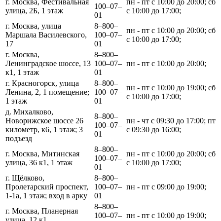
г. Москва, Фестивальная
пн - пт с 10:00 до 20:00; сб
100‒07‒
улица, 2Б, 1 этаж
с 10:00 до 17:00;
01
г. Москва, улица
8‒800‒
пн - пт с 10:00 до 20:00; сб
Маршала Василевского,
100‒07‒
с 10:00 до 17:00;
17
01
г. Москва,
8‒800‒
Ленинградское шоссе, 13
100‒07‒
пн - пт с 10:00 до 20:00;
к1, 1 этаж
01
г. Красногорск, улица
8‒800‒
пн - пт с 10:00 до 19:00; сб
Ленина, 2, 1 помещение;
100‒07‒
с 10:00 до 17:00;
1 этаж
01
д. Михалково,
8‒800‒
Новорижское шоссе 26
пн - чт с 09:30 до 17:00; пт
100‒07‒
километр, к6, 1 этаж; 3
с 09:30 до 16:00;
01
подъезд
8‒800‒
г. Москва, Митинская
пн - пт с 10:00 до 20:00; сб
100‒07‒
улица, 36 к1, 1 этаж
с 10:00 до 17:00;
01
г. Щёлково,
8‒800‒
Пролетарский проспект,
100‒07‒
пн - пт с 09:00 до 19:00;
1-1а, 1 этаж; вход в арку
01
8‒800‒
г. Москва, Планерная
100‒07‒
пн - пт с 10:00 до 19:00;
улица, 12 к1