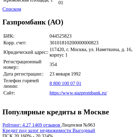
01
Списком
Газпромбанк (АО)
БИК:
044525823
Корр. счет:
30101810200000000823
117420, г. Москва, ул. Наметкина, д. 16,
Юридический адрес::
корпус 1
Регистрационный
354
номер::
Дата регистрации::
23 января 1992
Телефон горячей
8 800 100 07 01
линии:
Сайт:
https://www.gazprombank.ru/
Популярные кредиты в Москве
Рейтинг: 4.27
1469 отзывов
Лицензия №963
Кредит под залог недвижимости Выгодный
ПСК 20,160% - 20,324%