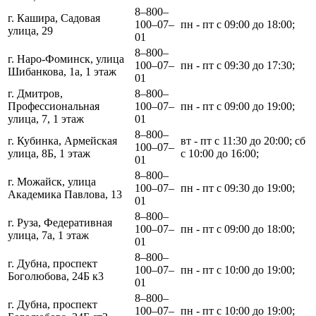
8‒800‒
г. Кашира, Садовая
100‒07‒
пн - пт с 09:00 до 18:00;
улица, 29
01
8‒800‒
г. Наро-Фоминск, улица
100‒07‒
пн - пт с 09:30 до 17:30;
Шибанкова, 1а, 1 этаж
01
г. Дмитров,
8‒800‒
Профессиональная
100‒07‒
пн - пт с 09:00 до 19:00;
улица, 7, 1 этаж
01
8‒800‒
г. Кубинка, Армейская
вт - пт с 11:30 до 20:00; сб
100‒07‒
улица, 8Б, 1 этаж
с 10:00 до 16:00;
01
8‒800‒
г. Можайск, улица
100‒07‒
пн - пт с 09:30 до 19:00;
Академика Павлова, 13
01
8‒800‒
г. Руза, Федеративная
100‒07‒
пн - пт с 09:00 до 18:00;
улица, 7а, 1 этаж
01
8‒800‒
г. Дубна, проспект
100‒07‒
пн - пт с 10:00 до 19:00;
Боголюбова, 24Б к3
01
8‒800‒
г. Дубна, проспект
100‒07‒
пн - пт с 10:00 до 19:00;