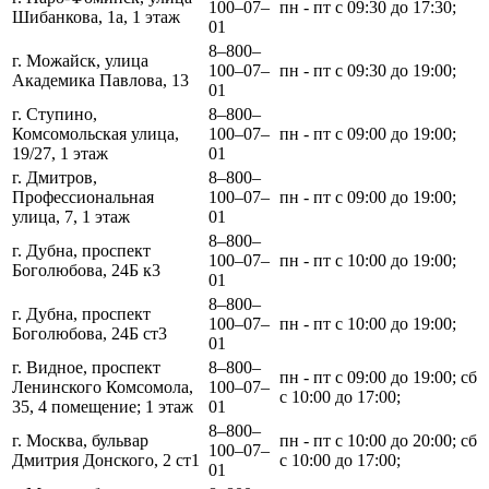
100‒07‒
пн - пт с 09:30 до 17:30;
Шибанкова, 1а, 1 этаж
01
8‒800‒
г. Можайск, улица
100‒07‒
пн - пт с 09:30 до 19:00;
Академика Павлова, 13
01
г. Ступино,
8‒800‒
Комсомольская улица,
100‒07‒
пн - пт с 09:00 до 19:00;
19/27, 1 этаж
01
г. Дмитров,
8‒800‒
Профессиональная
100‒07‒
пн - пт с 09:00 до 19:00;
улица, 7, 1 этаж
01
8‒800‒
г. Дубна, проспект
100‒07‒
пн - пт с 10:00 до 19:00;
Боголюбова, 24Б к3
01
8‒800‒
г. Дубна, проспект
100‒07‒
пн - пт с 10:00 до 19:00;
Боголюбова, 24Б ст3
01
г. Видное, проспект
8‒800‒
пн - пт с 09:00 до 19:00; сб
Ленинского Комсомола,
100‒07‒
с 10:00 до 17:00;
35, 4 помещение; 1 этаж
01
8‒800‒
г. Москва, бульвар
пн - пт с 10:00 до 20:00; сб
100‒07‒
Дмитрия Донского, 2 ст1
с 10:00 до 17:00;
01