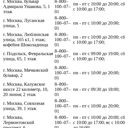
г. Москва, бульвар
8‒800‒
пн - пт с 10:00 до 20:00; сб
Адмирала Ушакова, 5, 1
100‒07‒
с 10:00 до 17:00;
этаж
01
8‒800‒
г. Москва, Луганская
100‒07‒
пн - пт с 10:00 до 20:00;
улица, 5
01
г. Москва, Люблинская
8‒800‒
пн - пт с 10:00 до 20:00; сб
улица, 165 к1, 1 этаж;
100‒07‒
с 10:00 до 17:00;
кофейня Шоколадница
01
8‒800‒
г. Подольск, Февральская
пн - пт с 09:00 до 19:00; сб
100‒07‒
улица, 65, 1 этаж
с 10:00 до 17:00;
01
8‒800‒
г. Москва, Мячковский
100‒07‒
пн - пт с 10:00 до 20:00;
бульвар, 2
01
г. Москва, Калужское
8‒800‒
шоссе 22 километр, 10,
100‒07‒
пн - пт с 09:30 до 18:00;
20 линия; 2 этаж
01
8‒800‒
г. Москва, Совхозная
100‒07‒
пн - пт с 10:00 до 20:00;
улица, 39, 1 этаж
01
г. Москва,
8‒800‒
пн - пт с 10:00 до 20:00; сб
Лермонтовский
100‒07‒
с 10:00 до 17:00; вс с 10:00
проспект, 6
01
до 16:00;