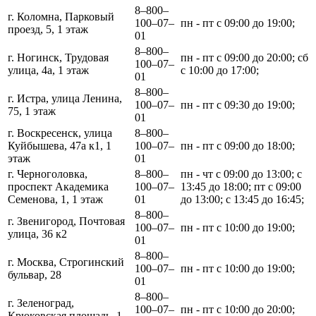
8‒800‒
г. Коломна, Парковый
100‒07‒
пн - пт с 09:00 до 19:00;
проезд, 5, 1 этаж
01
8‒800‒
г. Ногинск, Трудовая
пн - пт с 09:00 до 20:00; сб
100‒07‒
улица, 4а, 1 этаж
с 10:00 до 17:00;
01
8‒800‒
г. Истра, улица Ленина,
100‒07‒
пн - пт с 09:30 до 19:00;
75, 1 этаж
01
г. Воскресенск, улица
8‒800‒
Куйбышева, 47а к1, 1
100‒07‒
пн - пт с 09:00 до 18:00;
этаж
01
г. Черноголовка,
8‒800‒
пн - чт с 09:00 до 13:00; с
проспект Академика
100‒07‒
13:45 до 18:00; пт с 09:00
Семенова, 1, 1 этаж
01
до 13:00; с 13:45 до 16:45;
8‒800‒
г. Звенигород, Почтовая
100‒07‒
пн - пт с 10:00 до 19:00;
улица, 36 к2
01
8‒800‒
г. Москва, Строгинский
100‒07‒
пн - пт с 10:00 до 19:00;
бульвар, 28
01
8‒800‒
г. Зеленоград,
100‒07‒
пн - пт с 10:00 до 20:00;
Крюковская площадь, 1