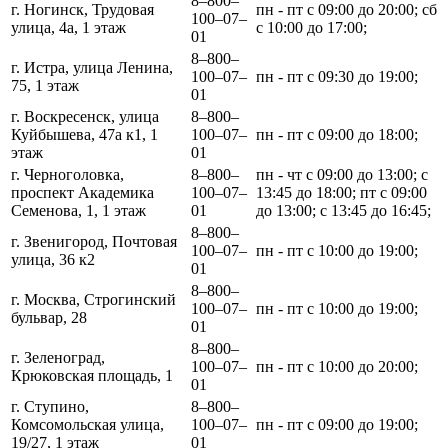
8‒800‒
г. Ногинск, Трудовая
пн - пт с 09:00 до 20:00; сб
100‒07‒
улица, 4а, 1 этаж
с 10:00 до 17:00;
01
8‒800‒
г. Истра, улица Ленина,
100‒07‒
пн - пт с 09:30 до 19:00;
75, 1 этаж
01
г. Воскресенск, улица
8‒800‒
Куйбышева, 47а к1, 1
100‒07‒
пн - пт с 09:00 до 18:00;
этаж
01
г. Черноголовка,
8‒800‒
пн - чт с 09:00 до 13:00; с
проспект Академика
100‒07‒
13:45 до 18:00; пт с 09:00
Семенова, 1, 1 этаж
01
до 13:00; с 13:45 до 16:45;
8‒800‒
г. Звенигород, Почтовая
100‒07‒
пн - пт с 10:00 до 19:00;
улица, 36 к2
01
8‒800‒
г. Москва, Строгинский
100‒07‒
пн - пт с 10:00 до 19:00;
бульвар, 28
01
8‒800‒
г. Зеленоград,
100‒07‒
пн - пт с 10:00 до 20:00;
Крюковская площадь, 1
01
г. Ступино,
8‒800‒
Комсомольская улица,
100‒07‒
пн - пт с 09:00 до 19:00;
19/27, 1 этаж
01