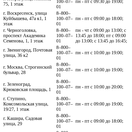
100‒07‒
пн - пт с 09:30 до 19:00;
75, 1 этаж
01
г. Воскресенск, улица
8‒800‒
Куйбышева, 47а к1, 1
100‒07‒
пн - пт с 09:00 до 18:00;
этаж
01
г. Черноголовка,
8‒800‒
пн - чт с 09:00 до 13:00; с
проспект Академика
100‒07‒
13:45 до 18:00; пт с 09:00
Семенова, 1, 1 этаж
01
до 13:00; с 13:45 до 16:45;
8‒800‒
г. Звенигород, Почтовая
100‒07‒
пн - пт с 10:00 до 19:00;
улица, 36 к2
01
8‒800‒
г. Москва, Строгинский
100‒07‒
пн - пт с 10:00 до 19:00;
бульвар, 28
01
8‒800‒
г. Зеленоград,
100‒07‒
пн - пт с 10:00 до 20:00;
Крюковская площадь, 1
01
г. Ступино,
8‒800‒
Комсомольская улица,
100‒07‒
пн - пт с 09:00 до 19:00;
19/27, 1 этаж
01
8‒800‒
г. Кашира, Садовая
100‒07‒
пн - пт с 09:00 до 18:00;
улица, 29
01