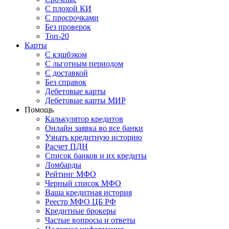
С плохой КИ
С просрочками
Без проверок
Топ-20
Карты
С кэшбэком
С льготным периодом
С доставкой
Без справок
Дебетовые карты
Дебетовые карты МИР
Помощь
Калькулятор кредитов
Онлайн заявка во все банки
Узнать кредитную историю
Расчет ПДН
Список банков и их кредиты
Ломбарды
Рейтинг МФО
Черный список МФО
Ваша кредитная история
Реестр МФО ЦБ РФ
Кредитные брокеры
Частые вопросы и ответы