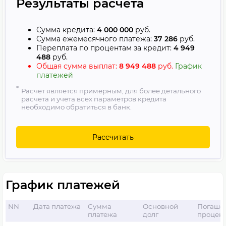
Результаты расчета
Сумма кредита:
4 000 000
руб.
Сумма ежемесячного платежа:
37 286
руб.
Переплата по процентам за кредит:
4 949
488
руб.
Общая сумма выплат:
8 949 488
руб.
График
платежей
Расчет является примерным, для более детального
расчета и учета всех параметров кредита
необходимо обратиться в банк.
График платежей
NN
Дата платежа
Сумма
Основной
Погаше
платежа
долг
процен