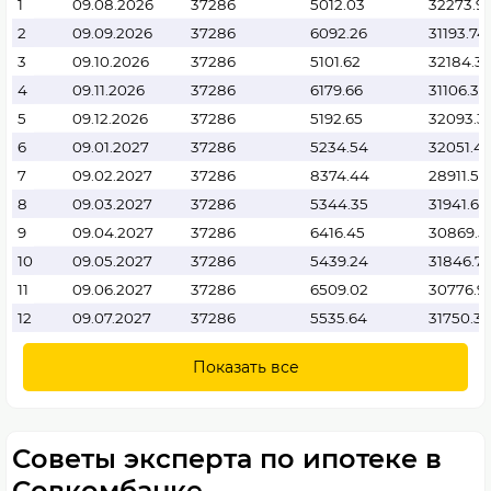
1
09.08.2026
37286
5012.03
32273.9
2
09.09.2026
37286
6092.26
31193.74
3
09.10.2026
37286
5101.62
32184.3
4
09.11.2026
37286
6179.66
31106.34
5
09.12.2026
37286
5192.65
32093.3
6
09.01.2027
37286
5234.54
32051.4
7
09.02.2027
37286
8374.44
28911.56
8
09.03.2027
37286
5344.35
31941.65
9
09.04.2027
37286
6416.45
30869.5
10
09.05.2027
37286
5439.24
31846.7
11
09.06.2027
37286
6509.02
30776.9
12
09.07.2027
37286
5535.64
31750.3
Показать все
Советы эксперта по ипотеке в
Совкомбанке