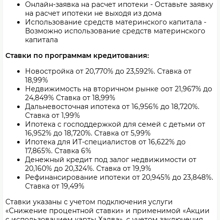
Онлайн-заявка на расчет ипотеки - Оставьте заявку
на расчет ипотеки не выходя из дома
Использование средств материнского капитала -
Возможно использование средств материнского
капитала
Ставки по программам кредитования:
Новостройка
от
20,770% до 23,592
%. Ставка
от
18,99%
Недвижимость на вторичном рынке
о
от 21,967% до
24,849% Ставка
от
18,99%
Дальневосточная ипотека
от
16,956% до 18,720
%.
Ставка
от 1,99%
Ипотека с господдержкой для семей с детьми
от
16,952% до 18,720
%. Ставка
от 5,99%
Ипотека для ИТ-специалистов
от
16,622% до
17,865
%. Ставка
6%
Денежный кредит под залог недвижимости
от
20,160% до 20,324
%. Ставка
от 19,9%
Рефинансирование ипотеки
от
20,945% до 23,848
%.
Ставка
от 19,49%
Ставки указаны с учетом подключения услуги
«Снижение процентной ставки» и применимой «Акции
с использованием карты Халва», с учетом заключения