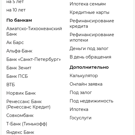
на 5 лет
Ипотека семьям
на 10 лет
Кредитные карты
По банкам
Рефинансирование
кредита
Азиатско-Тихоокеанский
Банк
Рефинансирование
ипотеки
Ак Барс
Деньги под залог
Альфа-Банк
В день обращения
Банк «Санкт-Петербург»
Дополнительно
Банк Зенит
Калькулятор
Банк ПСБ
Онлайн заявка
ВТБ
Под залог
Норвик Банк
Под недвижимость
Ренессанс Банк
(Ренессанс Кредит)
Ипотека
Совкомбанк
Госуслуги
Т-Банк (Тинькофф)
Яндекс Банк