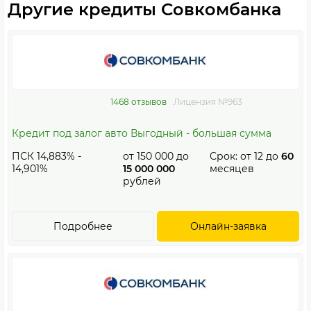
Другие кредиты Совкомбанка
1468 отзывов
Лицензия №963
Кредит под залог авто Выгодный - большая сумма
ПСК 14,883% -
от
150 000
до
Срок: от
12
до
60
14,901%
15 000 000
месяцев
рублей
Подробнее
Онлайн-заявка