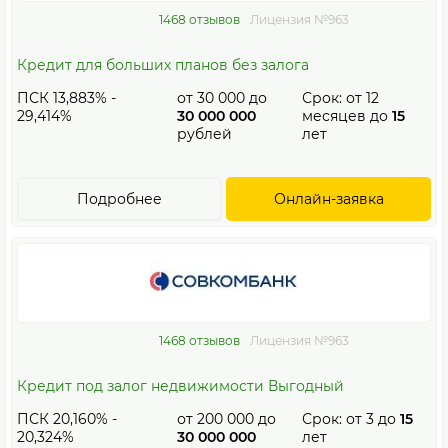
1468 отзывов
Лицензия №963
Кредит для больших планов без залога
ПСК 13,883% -
от
30 000
до
Срок: от
12
29,414%
30 000 000
месяцев до
15
рублей
лет
Подробнее
Онлайн-заявка
1468 отзывов
Лицензия №963
Кредит под залог недвижимости Выгодный
ПСК 20,160% -
от
200 000
до
Срок: от
3
до
15
20,324%
30 000 000
лет